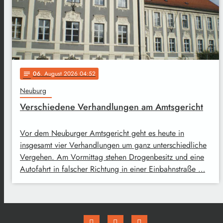
06
. August 2026 04:52
notes
Neuburg
Verschiedene Verhandlungen am Amtsgericht
Vor dem Neuburger Amtsgericht geht es heute in
insgesamt vier Verhandlungen um ganz unterschiedliche
Vergehen. Am Vormittag stehen Drogenbesitz und eine
Autofahrt in falscher Richtung in einer Einbahnstraße …