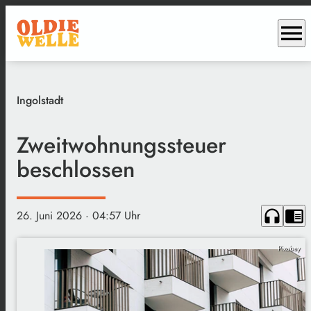
menu
Ingolstadt
Zweitwohnungssteuer
beschlossen
headphones
chrome_reader_mode
26. Juni 2026
· 04:57 Uhr
Pixabay