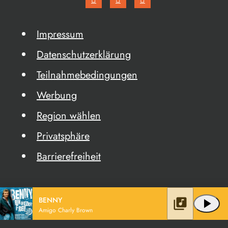
Impressum
Datenschutzerklärung
Teilnahmebedingungen
Werbung
Region wählen
Privatsphäre
Barrierefreiheit
BENNY
library_music
play_arrow
Amigo Charly Brown