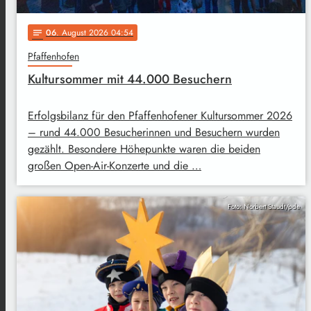
06
. August 2026 04:54
notes
Pfaffenhofen
Kultursommer mit 44.000 Besuchern
Erfolgsbilanz für den Pfaffenhofener Kultursommer 2026
– rund 44.000 Besucherinnen und Besuchern wurden
gezählt. Besondere Höhepunkte waren die beiden
großen Open-Air-Konzerte und die …
Foto: Norbert Staudt/pde