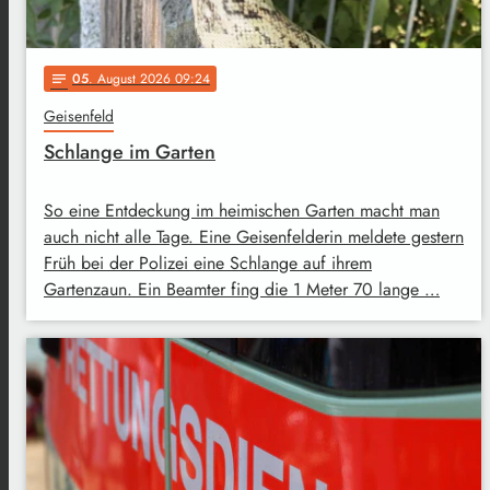
05
. August 2026 09:24
notes
Geisenfeld
Schlange im Garten
So eine Entdeckung im heimischen Garten macht man
auch nicht alle Tage. Eine Geisenfelderin meldete gestern
Früh bei der Polizei eine Schlange auf ihrem
Gartenzaun. Ein Beamter fing die 1 Meter 70 lange …