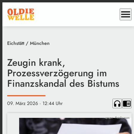
menu
Eichstätt / München
Zeugin krank,
Prozessverzögerung im
Finanzskandal des Bistums
headphones
chrome_reader_mode
09. März 2026
· 12:44 Uhr
apops - Fotolia.com