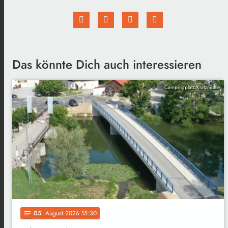
Das könnte Dich auch interessieren
Campingplatz Kratzmühle
05
. August 2026 15:30
notes