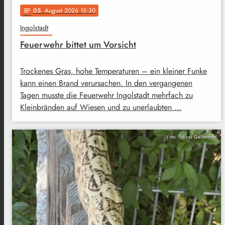
05
. August 2026 15:30
notes
Ingolstadt
Feuerwehr bittet um Vorsicht
Trockenes Gras, hohe Temperaturen – ein kleiner Funke
kann einen Brand verursachen. In den vergangenen
Tagen musste die Feuerwehr Ingolstadt mehrfach zu
Kleinbränden auf Wiesen und zu unerlaubten …
Foto: Polizei Geisenfeld