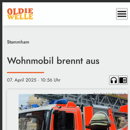
menu
Stammham
Wohnmobil brennt aus
headphones
chrome_reader_mode
07. April 2025
· 10:56 Uhr
Foto: Betz/ Stadt Ingolstadt