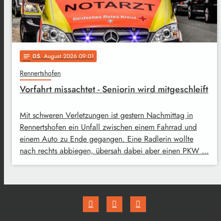
05
. August 2026 09:01
notes
Rennertshofen
Vorfahrt missachtet - Seniorin wird mitgeschleift
Mit schweren Verletzungen ist gestern Nachmittag in
Rennertshofen ein Unfall zwischen einem Fahrrad und
einem Auto zu Ende gegangen. Eine Radlerin wollte
nach rechts abbiegen, übersah dabei aber einen PKW …