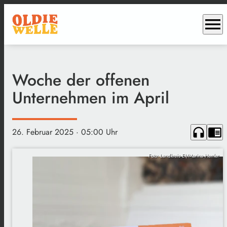
menu
Woche der offenen
Unternehmen im April
headphones
chrome_reader_mode
26. Februar 2025
· 05:00 Uhr
Foto: Landkreis EI/Marina Herrler