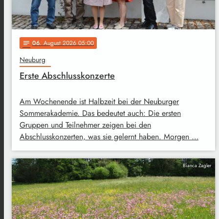
06
. August 2026 05:00
notes
Neuburg
Erste Abschlusskonzerte
Am Wochenende ist Halbzeit bei der Neuburger
Sommerakademie. Das bedeutet auch: Die ersten
Gruppen und Teilnehmer zeigen bei den
Abschlusskonzerten, was sie gelernt haben. Morgen …
Bianca Zagler