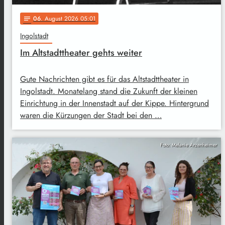
06
. August 2026 05:01
notes
Ingolstadt
Im Altstadttheater gehts weiter
Gute Nachrichten gibt es für das Altstadttheater in
Ingolstadt. Monatelang stand die Zukunft der kleinen
Einrichtung in der Innenstadt auf der Kippe. Hintergrund
waren die Kürzungen der Stadt bei den …
Foto: Melanie Arzenheimer