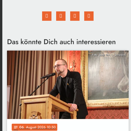
Das könnte Dich auch interessieren
Foto: Stadt PAF/L. Schwärzli
06
. August 2026 10:50
notes