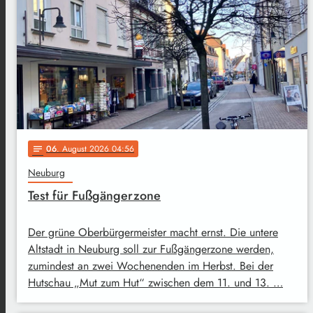
06
. August 2026 04:56
notes
Neuburg
Test für Fußgängerzone
Der grüne Oberbürgermeister macht ernst. Die untere
Altstadt in Neuburg soll zur Fußgängerzone werden,
zumindest an zwei Wochenenden im Herbst. Bei der
Hutschau „Mut zum Hut“ zwischen dem 11. und 13. …