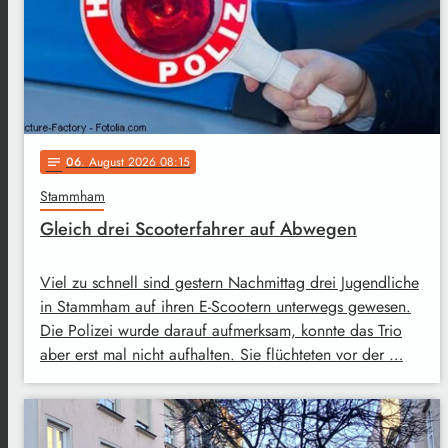
06
. August 2026 08:15
notes
Stammham
Gleich drei Scooterfahrer auf Abwegen
Viel zu schnell sind gestern Nachmittag drei Jugendliche
in Stammham auf ihren E-Scootern unterwegs gewesen.
Die Polizei wurde darauf aufmerksam, konnte das Trio
aber erst mal nicht aufhalten. Sie flüchteten vor der …