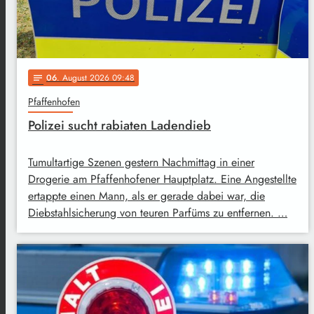
06
. August 2026 09:48
notes
Pfaffenhofen
Polizei sucht rabiaten Ladendieb
Tumultartige Szenen gestern Nachmittag in einer
Drogerie am Pfaffenhofener Hauptplatz. Eine Angestellte
ertappte einen Mann, als er gerade dabei war, die
Diebstahlsicherung von teuren Parfüms zu entfernen. …