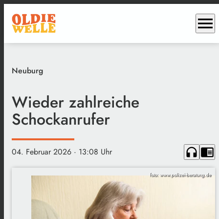
menu
Neuburg
Wieder zahlreiche
Schockanrufer
headphones
chrome_reader_mode
04. Februar 2026
· 13:08 Uhr
foto: www.polizei-beratung.de