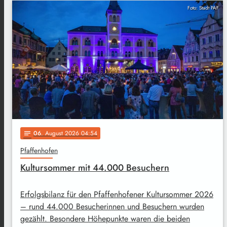
Foto: Stadt PAF
06
. August 2026 04:54
notes
Pfaffenhofen
Kultursommer mit 44.000 Besuchern
Erfolgsbilanz für den Pfaffenhofener Kultursommer 2026
– rund 44.000 Besucherinnen und Besuchern wurden
gezählt. Besondere Höhepunkte waren die beiden