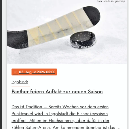
Foto: soerli auf pixabay
05
. August 2026 05:00
notes
Ingolstadt
Panther feiern Auftakt zur neuen Saison
Das ist Tradition – Bereits Wochen vor dem ersten
Punktespiel wird in Ingolstadt die Eishockeysaison
eröffnet. Mitten im Hochsommer, aber dafür in der
kühlen Saturn-Arena. Am kommenden Sonntag ist das …