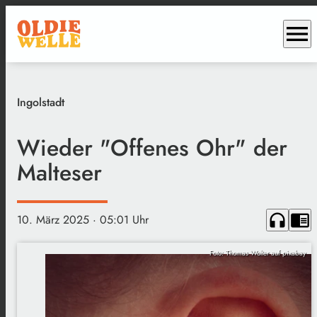
menu
Ingolstadt
Wieder "Offenes Ohr" der
Malteser
headphones
chrome_reader_mode
10. März 2025
· 05:01 Uhr
Foto: Thomas Wolter auf pixabay