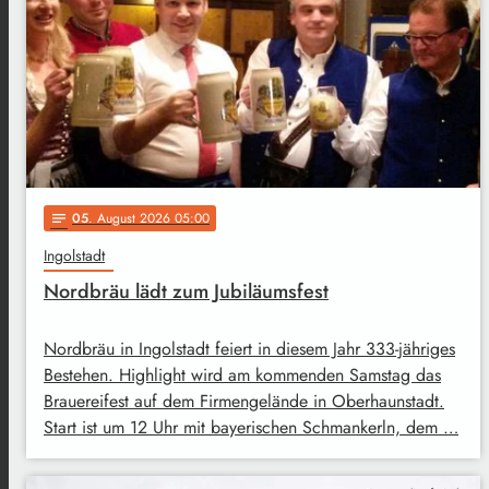
05
. August 2026 05:00
notes
Ingolstadt
Nordbräu lädt zum Jubiläumsfest
Nordbräu in Ingolstadt feiert in diesem Jahr 333-jähriges
Bestehen. Highlight wird am kommenden Samstag das
Brauereifest auf dem Firmengelände in Oberhaunstadt.
Start ist um 12 Uhr mit bayerischen Schmankerln, dem …