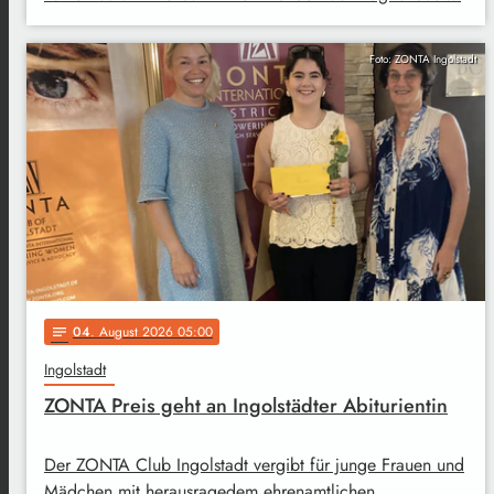
Foto: ZONTA Ingolstadt
04
. August 2026 05:00
notes
Ingolstadt
ZONTA Preis geht an Ingolstädter Abiturientin
Der ZONTA Club Ingolstadt vergibt für junge Frauen und
Mädchen mit herausragedem ehrenamtlichen