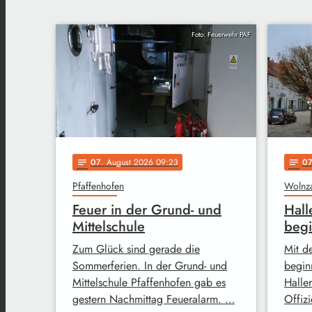
Foto: Feuerwehr PAF
07
. August 2026 09:23
0
notes
notes
Pfaffenhofen
Wolnz
Feuer in der Grund- und
Hall
Mittelschule
begi
Zum Glück sind gerade die
Mit d
Sommerferien. In der Grund- und
begin
Mittelschule Pfaffenhofen gab es
Halle
gestern Nachmittag Feueralarm. …
Offizi