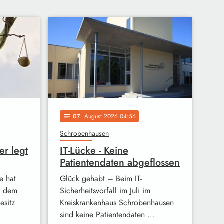
07
. August 2026 04:56
notes
Schrobenhausen
er legt
IT-Lücke - Keine
Patientendaten abgeflossen
e hat
Glück gehabt – Beim IT-
s dem
Sicherheitsvorfall im Juli im
esitz
Kreiskrankenhaus Schrobenhausen
sind keine Patientendaten …