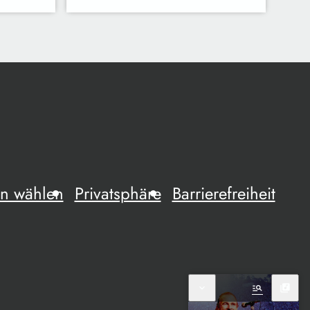
n wählen
Privatsphäre
Barrierefreiheit
expand_more
manage_search
library_music