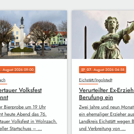
7
. August 2026 09:00
07
. August 2026 04:58
notes
ach
Eichstätt/Ingolstadt
ertauer Volksfest
Verurteilter Ex-Erzieh
nnt
Berufung ein
er Bierprobe um 19 Uhr
Zwei Jahre und neun Monat
nt heute Abend das 76.
ein ehemaliger Erzieher au
rtauer Volksfest in Wolnzach.
Landkreis Eichstätt wegen B
eller Startschuss – …
und Verbreitung von …