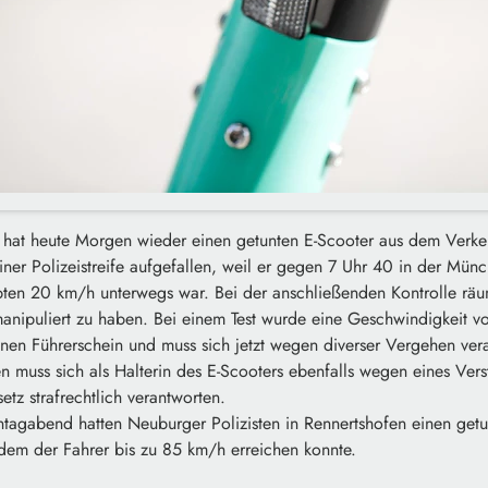
 hat heute Morgen wieder einen getunten E-Scooter aus dem Verk
iner Polizeistreife aufgefallen, weil er gegen 7 Uhr 40 in der Mün
ubten 20 km/h unterwegs war. Bei der anschließenden Kontrolle räu
manipuliert zu haben. Bei einem Test wurde eine Geschwindigkeit vo
inen Führerschein und muss sich jetzt wegen diverser Vergehen ver
en muss sich als Halterin des E-Scooters ebenfalls wegen eines Ve
etz strafrechtlich verantworten.
ntagabend hatten Neuburger Polizisten in Rennertshofen einen get
dem der Fahrer bis zu 85 km/h erreichen konnte.