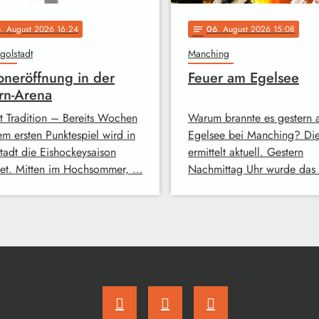
6
. August 2026 16:24
06
. August 2026 15:08
notes
golstadt
Manching
oneröffnung in der
Feuer am Egelsee
rn-Arena
st Tradition – Bereits Wochen
Warum brannte es gestern
em ersten Punktespiel wird in
Egelsee bei Manching? Die
stadt die Eishockeysaison
ermittelt aktuell. Gestern
net. Mitten im Hochsommer, …
Nachmittag Uhr wurde das