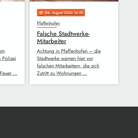
06
. August 2026 14:39
notes
Pfaffenhofen
Falsche Stadtwerke-
Mitarbeiter
 am
Achtung in Pfaffenhofen – die
 Polizei
Stadtwerke warnen hier vor
falschen Mitarbeitern, die sich
 Feuer …
Zutritt zu Wohnungen …