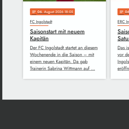
06
. August 2026 18:05
0
notes
notes
FC Ingolstadt
ERC In
Saisonstart mit neuem
Sais
Kapitän
Satu
Der FC Ingolstadt startet an diesem
Das i
Wochenende in die Saison – mit
vor d
einem neuen Kapitän. Da gab
Ingol
Trainerin Sabrina Wittmann auf …
eröff