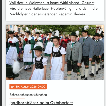
Volksfest in Wolnzach ist heute Wahl-Abend. Gesucht
wird die neue Hallertauer Hopfenkönigin und damit die
Nachfolgerin der amtierenden Regentin Theresa …
Foto: Stadt Pfaffenhofen
10
. August 2026 09:00
notes
Schrobenhausen/München
Jagdhornbläser beim Oktoberfest