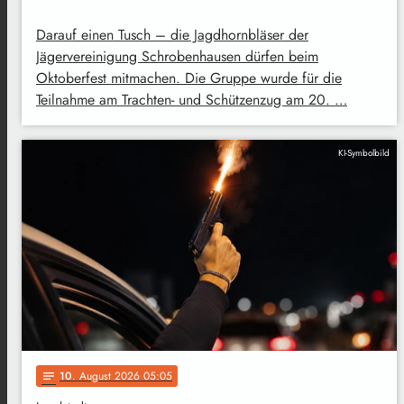
Darauf einen Tusch – die Jagdhornbläser der
Jägervereinigung Schrobenhausen dürfen beim
Oktoberfest mitmachen. Die Gruppe wurde für die
Teilnahme am Trachten- und Schützenzug am 20. …
KI-Symbolbild
10
. August 2026 05:05
notes