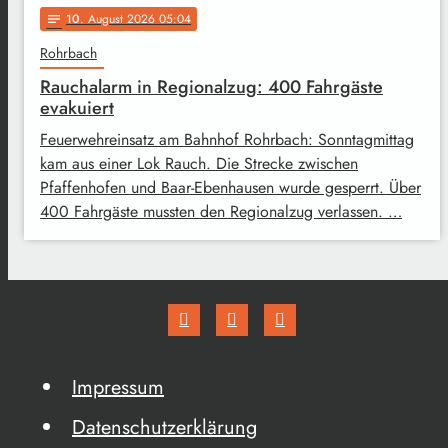
10
. August 2026 05:04
notes
Rohrbach
Rauchalarm in Regionalzug: 400 Fahrgäste
evakuiert
Feuerwehreinsatz am Bahnhof Rohrbach: Sonntagmittag
kam aus einer Lok Rauch. Die Strecke zwischen
Pfaffenhofen und Baar-Ebenhausen wurde gesperrt. Über
400 Fahrgäste mussten den Regionalzug verlassen. …
Impressum
Datenschutzerklärung