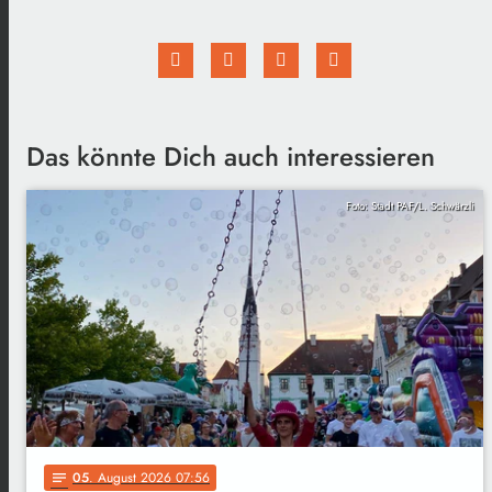
Das könnte Dich auch interessieren
Foto: Stadt PAF/L. Schwärzli
05
. August 2026 07:56
notes