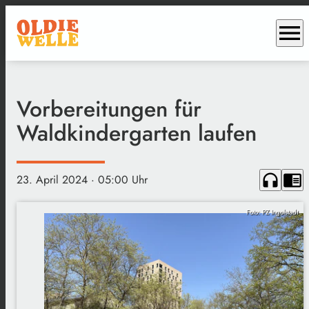
menu
Vorbereitungen für
Waldkindergarten laufen
headphones
chrome_reader_mode
23. April 2024
· 05:00 Uhr
Foto: PZ Ingolstadt