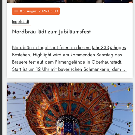
05
. August 2026 05:00
notes
Ingolstadt
Nordbräu lädt zum Jubiläumsfest
Nordbräu in Ingolstadt feiert in diesem Jahr 333-jähriges
Bestehen. Highlight wird am kommenden Samstag das
Brauereifest auf dem Firmengelände in Oberhaunstadt.
Start ist um 12 Uhr mit bayerischen Schmankerln, dem …