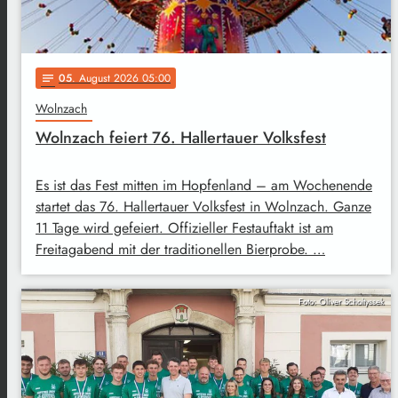
05
. August 2026 05:00
notes
Wolnzach
Wolnzach feiert 76. Hallertauer Volksfest
Es ist das Fest mitten im Hopfenland – am Wochenende
startet das 76. Hallertauer Volksfest in Wolnzach. Ganze
11 Tage wird gefeiert. Offizieller Festauftakt ist am
Freitagabend mit der traditionellen Bierprobe. …
Foto: Oliver Scholtyssek