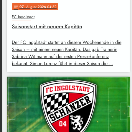
07
. August 2026 04:52
notes
FC Ingolstadt
Saisonstart mit neuem Kapitän
Der FC Ingolstadt startet an diesem Wochenende in die
Saison – mit einem neuen Kapitän. Das gab Trainerin
Sabrina Wittmann auf der ersten Pressekonferenz
bekannt. Simon Lorenz führt in dieser Saison die …