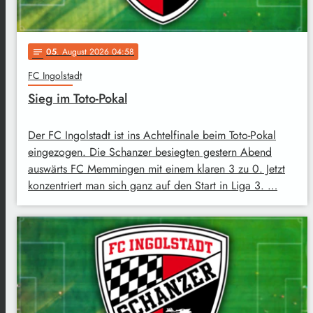
05
. August 2026 04:58
notes
FC Ingolstadt
Sieg im Toto-Pokal
Der FC Ingolstadt ist ins Achtelfinale beim Toto-Pokal
eingezogen. Die Schanzer besiegten gestern Abend
auswärts FC Memmingen mit einem klaren 3 zu 0. Jetzt
konzentriert man sich ganz auf den Start in Liga 3. …