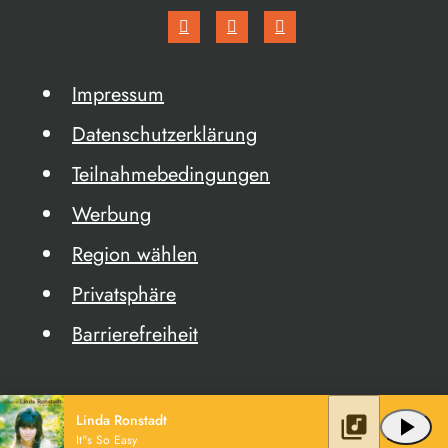
Impressum
Datenschutzerklärung
Teilnahmebedingungen
Werbung
Region wählen
Privatsphäre
Barrierefreiheit
Linda Ronstadt
library_music
play_arrow
It"s So Easy