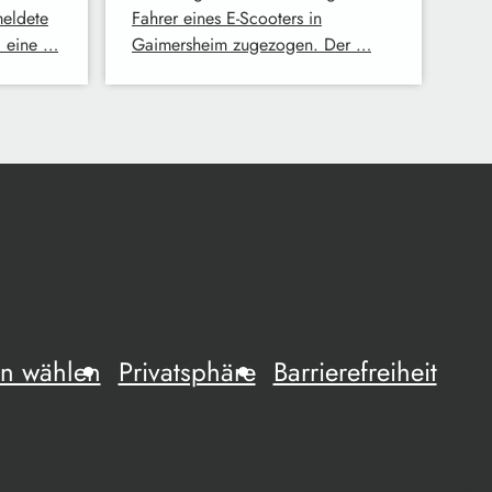
meldete
Fahrer eines E-Scooters in
i eine …
Gaimersheim zugezogen. Der …
n wählen
Privatsphäre
Barrierefreiheit