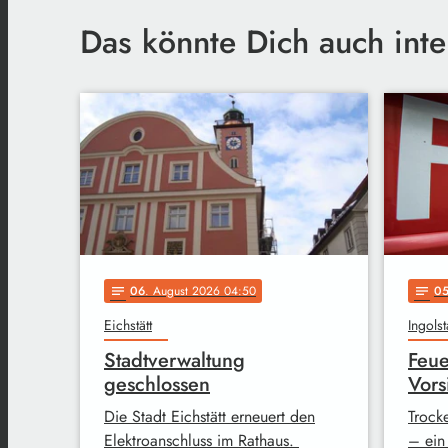
Das könnte Dich auch inte
06
. August 2026 04:50
0
notes
notes
Eichstätt
Ingolst
Stadtverwaltung
Feue
geschlossen
Vors
Die Stadt Eichstätt erneuert den
Trock
Elektroanschluss im Rathaus.
– ein