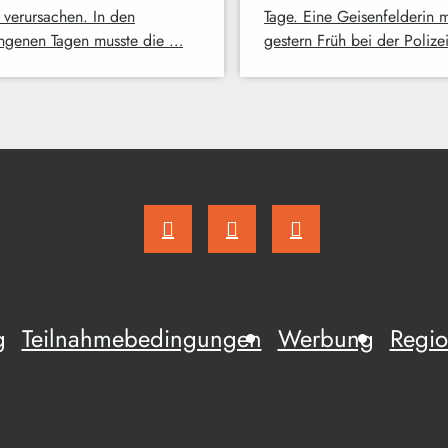
 verursachen. In den
Tage. Eine Geisenfelderin 
ngenen Tagen musste die …
gestern Früh bei der Polize
g
Teilnahmebedingungen
Werbung
Regio