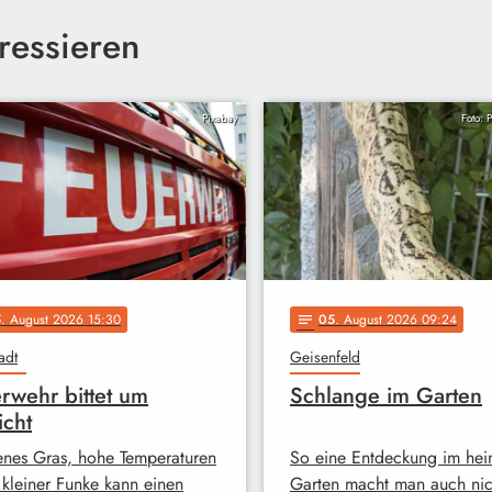
ressieren
Pixabay
Foto: 
5
. August 2026 15:30
05
. August 2026 09:24
notes
adt
Geisenfeld
rwehr bittet um
Schlange im Garten
icht
enes Gras, hohe Temperaturen
So eine Entdeckung im hei
 kleiner Funke kann einen
Garten macht man auch nich