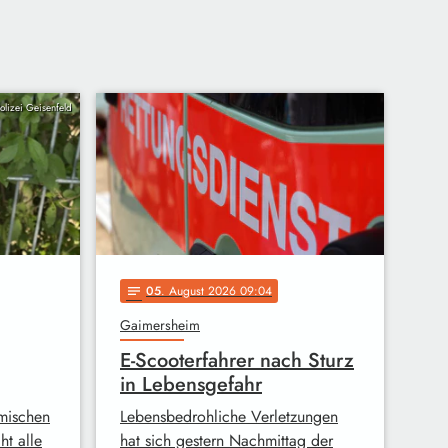
Polizei Geisenfeld
05
. August 2026 09:04
notes
Gaimersheim
E-Scooterfahrer nach Sturz
in Lebensgefahr
mischen
Lebensbedrohliche Verletzungen
t alle
hat sich gestern Nachmittag der