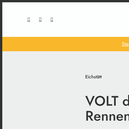
Sta
Eichstätt
VOLT d
Rennen