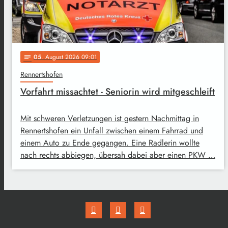
05
. August 2026 09:01
notes
Rennertshofen
Vorfahrt missachtet - Seniorin wird mitgeschleift
Mit schweren Verletzungen ist gestern Nachmittag in
Rennertshofen ein Unfall zwischen einem Fahrrad und
einem Auto zu Ende gegangen. Eine Radlerin wollte
nach rechts abbiegen, übersah dabei aber einen PKW …