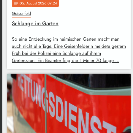
05
. August 2026 09:24
notes
Geisenfeld
Schlange im Garten
So eine Entdeckung im heimischen Garten macht man
auch nicht alle Tage. Eine Geisenfelderin meldete gestern
Früh bei der Polizei eine Schlange auf ihrem
Gartenzaun. Ein Beamter fing die 1 Meter 70 lange …