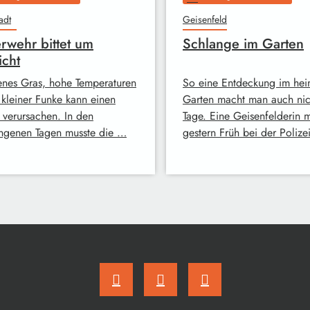
adt
Geisenfeld
rwehr bittet um
Schlange im Garten
icht
enes Gras, hohe Temperaturen
So eine Entdeckung im hei
 kleiner Funke kann einen
Garten macht man auch nich
 verursachen. In den
Tage. Eine Geisenfelderin 
ngenen Tagen musste die …
gestern Früh bei der Polize