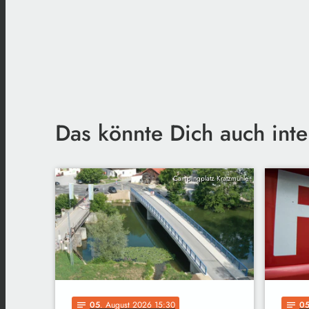
Das könnte Dich auch inte
Campingplatz Kratzmühle
05
. August 2026 15:30
0
notes
notes