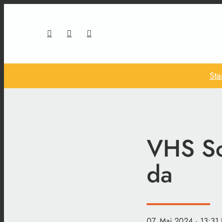
Sta
VHS So
da
07. Mai 2024
· 13:31