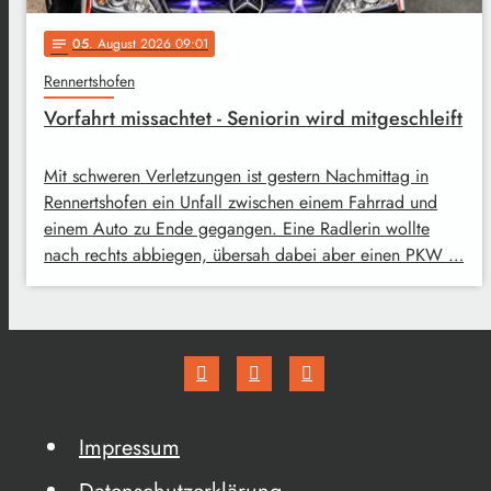
05
. August 2026 09:01
notes
Rennertshofen
Vorfahrt missachtet - Seniorin wird mitgeschleift
Mit schweren Verletzungen ist gestern Nachmittag in
Rennertshofen ein Unfall zwischen einem Fahrrad und
einem Auto zu Ende gegangen. Eine Radlerin wollte
nach rechts abbiegen, übersah dabei aber einen PKW …
Impressum