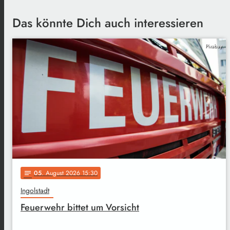
Das könnte Dich auch interessieren
Pixabay
05
. August 2026 15:30
notes
Ingolstadt
Feuerwehr bittet um Vorsicht