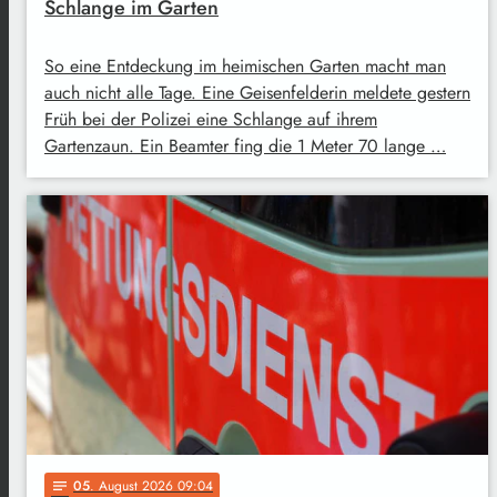
Schlange im Garten
So eine Entdeckung im heimischen Garten macht man
auch nicht alle Tage. Eine Geisenfelderin meldete gestern
Früh bei der Polizei eine Schlange auf ihrem
Gartenzaun. Ein Beamter fing die 1 Meter 70 lange …
05
. August 2026 09:04
notes