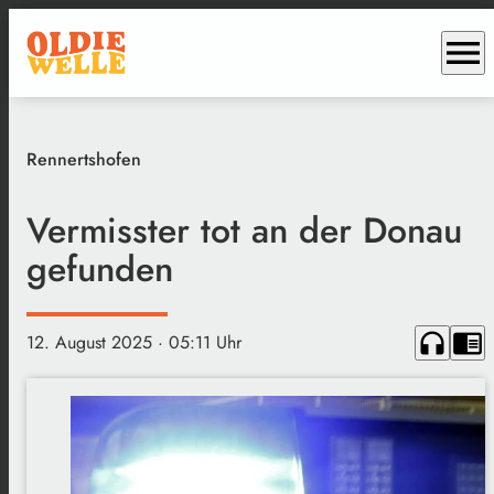
menu
Rennertshofen
Vermisster tot an der Donau
gefunden
headphones
chrome_reader_mode
12. August 2025
· 05:11 Uhr