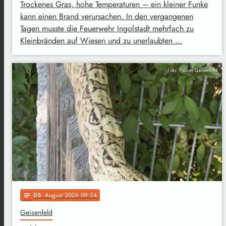
Trockenes Gras, hohe Temperaturen – ein kleiner Funke
kann einen Brand verursachen. In den vergangenen
Tagen musste die Feuerwehr Ingolstadt mehrfach zu
Kleinbränden auf Wiesen und zu unerlaubten …
Foto: Polizei Geisenfeld
05
. August 2026 09:24
notes
Geisenfeld