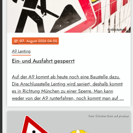
07
. August 2026 04:55
notes
A9 Lenting
Ein- und Ausfahrt gesperrt
Auf der A9 kommt ab heute noch eine Baustelle dazu.
Die Anschlussstelle Lenting wird saniert, deshalb kommt
es in Richtung München zu einer Sperre. Man kann
weder von der A9 runterfahren, noch kommt man auf …
Foto: Christian Dorn auf pixabay