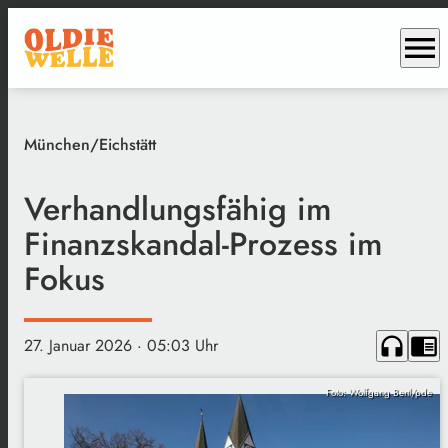
menu
München/Eichstätt
Verhandlungsfähig im
Finanzskandal-Prozess im
Fokus
headphones
chrome_reader_mode
27. Januar 2026
· 05:03 Uhr
Foto: Wolfgang Bertl/pde