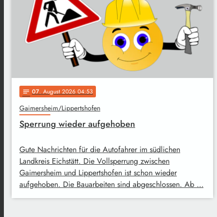
07
. August 2026 04:53
notes
Gaimersheim/Lippertshofen
Sperrung wieder aufgehoben
Gute Nachrichten für die Autofahrer im südlichen
Landkreis Eichstätt. Die Vollsperrung zwischen
Gaimersheim und Lippertshofen ist schon wieder
aufgehoben. Die Bauarbeiten sind abgeschlossen. Ab …