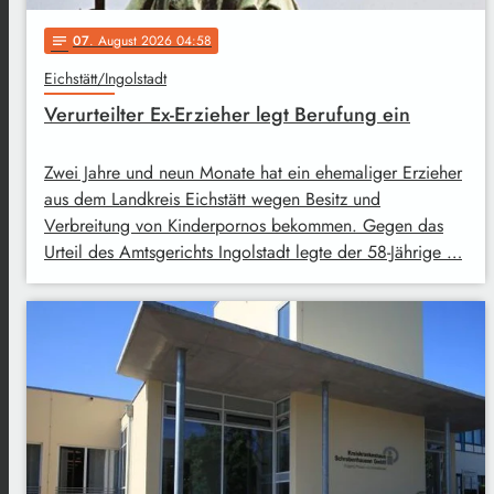
07
. August 2026 04:58
notes
Eichstätt/Ingolstadt
Verurteilter Ex-Erzieher legt Berufung ein
Zwei Jahre und neun Monate hat ein ehemaliger Erzieher
aus dem Landkreis Eichstätt wegen Besitz und
Verbreitung von Kinderpornos bekommen. Gegen das
Urteil des Amtsgerichts Ingolstadt legte der 58-Jährige …