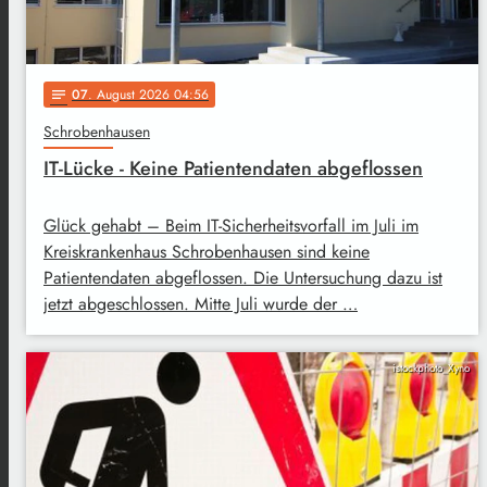
07
. August 2026 04:56
notes
Schrobenhausen
IT-Lücke - Keine Patientendaten abgeflossen
Glück gehabt – Beim IT-Sicherheitsvorfall im Juli im
Kreiskrankenhaus Schrobenhausen sind keine
Patientendaten abgeflossen. Die Untersuchung dazu ist
jetzt abgeschlossen. Mitte Juli wurde der …
istockphoto_Xyno