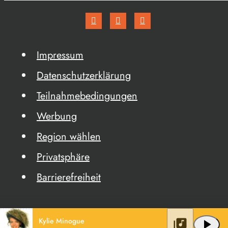
Impressum
Datenschutzerklärung
Teilnahmebedingungen
Werbung
Region wählen
Privatsphäre
Barrierefreiheit
Kylie Minogue
library_music
play_arrow