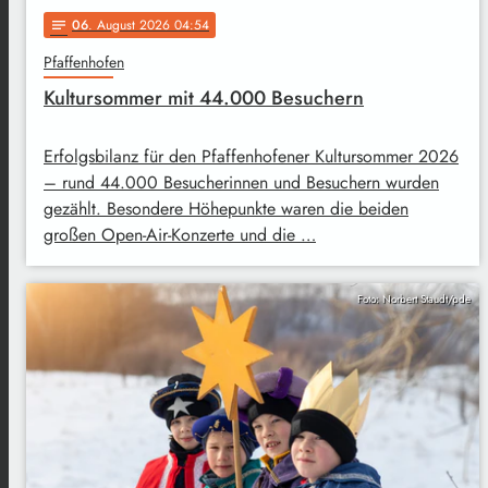
06
. August 2026 04:54
notes
Pfaffenhofen
Kultursommer mit 44.000 Besuchern
Erfolgsbilanz für den Pfaffenhofener Kultursommer 2026
– rund 44.000 Besucherinnen und Besuchern wurden
gezählt. Besondere Höhepunkte waren die beiden
großen Open-Air-Konzerte und die …
Foto: Norbert Staudt/pde