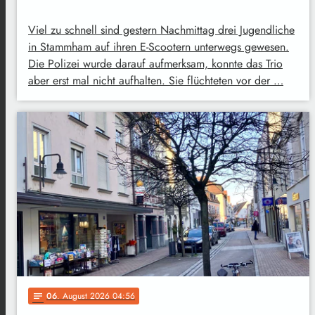
Viel zu schnell sind gestern Nachmittag drei Jugendliche
in Stammham auf ihren E-Scootern unterwegs gewesen.
Die Polizei wurde darauf aufmerksam, konnte das Trio
aber erst mal nicht aufhalten. Sie flüchteten vor der …
06
. August 2026 04:56
notes