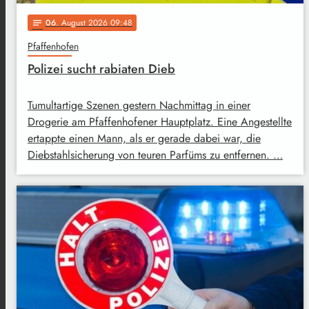
06
. August 2026 09:48
notes
Pfaffenhofen
Polizei sucht rabiaten Dieb
Tumultartige Szenen gestern Nachmittag in einer
Drogerie am Pfaffenhofener Hauptplatz. Eine Angestellte
ertappte einen Mann, als er gerade dabei war, die
Diebstahlsicherung von teuren Parfüms zu entfernen. …