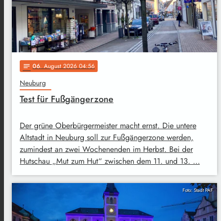
06
. August 2026 04:56
notes
Neuburg
Test für Fußgängerzone
Der grüne Oberbürgermeister macht ernst. Die untere
Altstadt in Neuburg soll zur Fußgängerzone werden,
zumindest an zwei Wochenenden im Herbst. Bei der
Hutschau „Mut zum Hut“ zwischen dem 11. und 13. …
Foto: Stadt PAF