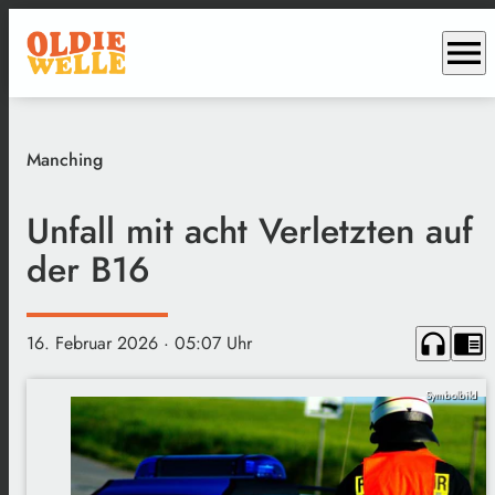
menu
Manching
Unfall mit acht Verletzten auf
der B16
headphones
chrome_reader_mode
16. Februar 2026
· 05:07 Uhr
Symbolbild