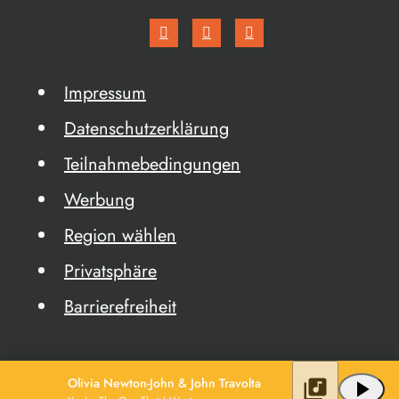
Impressum
Datenschutzerklärung
Teilnahmebedingungen
Werbung
Region wählen
Privatsphäre
Barrierefreiheit
Olivia Newton-John & John Travolta
library_music
play_arrow