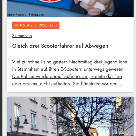
06
. August 2026 08:15
notes
Stammham
Gleich drei Scooterfahrer auf Abwegen
Viel zu schnell sind gestern Nachmittag drei Jugendliche
in Stammham auf ihren E-Scootern unterwegs gewesen.
Die Polizei wurde darauf aufmerksam, konnte das Trio
aber erst mal nicht aufhalten. Sie flüchteten vor der …