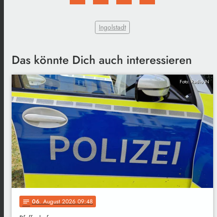
Ingolstadt
Das könnte Dich auch interessieren
Foto: Radio IN
06
. August 2026 09:48
notes