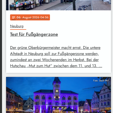
06
. August 2026 04:56
notes
Neuburg
Test für Fußgängerzone
Der grüne Oberbürgermeister macht ernst. Die untere
Altstadt in Neuburg soll zur Fußgängerzone werden,
zumindest an zwei Wochenenden im Herbst. Bei der
Hutschau „Mut zum Hut“ zwischen dem 11. und 13. …
Foto: Stadt PAF