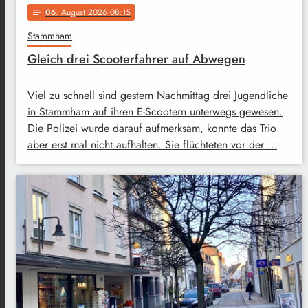
06
. August 2026 08:15
notes
Stammham
Gleich drei Scooterfahrer auf Abwegen
Viel zu schnell sind gestern Nachmittag drei Jugendliche
in Stammham auf ihren E-Scootern unterwegs gewesen.
Die Polizei wurde darauf aufmerksam, konnte das Trio
aber erst mal nicht aufhalten. Sie flüchteten vor der …