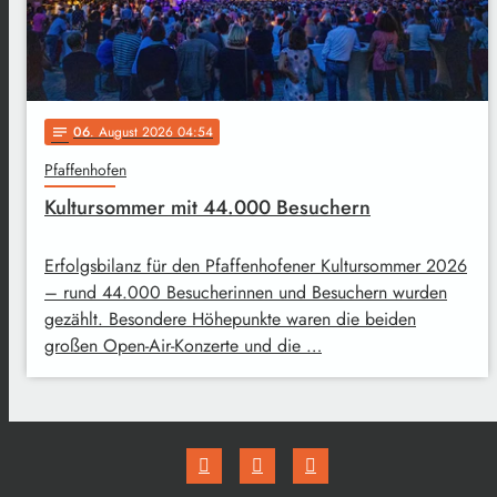
06
. August 2026 04:54
notes
Pfaffenhofen
Kultursommer mit 44.000 Besuchern
Erfolgsbilanz für den Pfaffenhofener Kultursommer 2026
– rund 44.000 Besucherinnen und Besuchern wurden
gezählt. Besondere Höhepunkte waren die beiden
großen Open-Air-Konzerte und die …