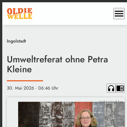
menu
Ingolstadt
Umweltreferat ohne Petra
Kleine
headphones
chrome_reader_mode
30. Mai 2026
· 06:46 Uhr
Stadt Ingolstadt Betz