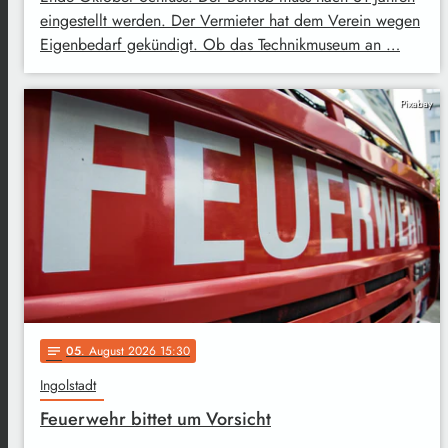
eingestellt werden. Der Vermieter hat dem Verein wegen
Eigenbedarf gekündigt. Ob das Technikmuseum an …
Pixabay
05
. August 2026 15:30
notes
Ingolstadt
Feuerwehr bittet um Vorsicht