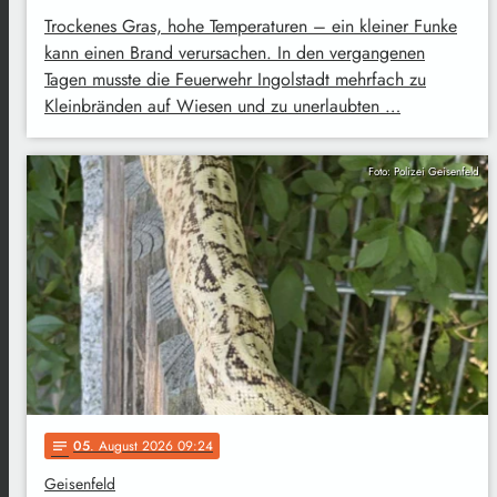
Trockenes Gras, hohe Temperaturen – ein kleiner Funke
kann einen Brand verursachen. In den vergangenen
Tagen musste die Feuerwehr Ingolstadt mehrfach zu
Kleinbränden auf Wiesen und zu unerlaubten …
Foto: Polizei Geisenfeld
05
. August 2026 09:24
notes
Geisenfeld