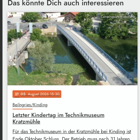
Das könnte Dich auch interessieren
Campingplatz Kratzmühle
05
. August 2026 15:30
notes
Beilngries/Kinding
Letzter Kindertag im Technikmuseum
Kratzmühle
Für das Technikmuseum in der Kratzmühle bei Kinding ist
Ende Oktober Schluss. Der Betrieb muss nach 31 Jahren