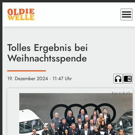
menu
Tolles Ergebnis bei
Weihnachtsspende
headphones
chrome_reader_mode
19. Dezember 2024
· 11:47 Uhr
Foto: Audi AG