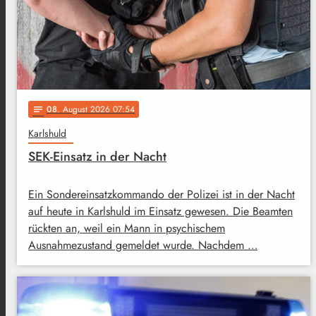
08
. August 2026 07:54
notes
Karlshuld
SEK-Einsatz in der Nacht
Ein Sondereinsatzkommando der Polizei ist in der Nacht
auf heute in Karlshuld im Einsatz gewesen. Die Beamten
rückten an, weil ein Mann in psychischem
Ausnahmezustand gemeldet wurde. Nachdem …