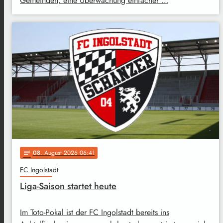
Gemeinden, eine Überwachung einfacher …
08
. August 2026 06:41
notes
FC Ingolstadt
Liga-Saison startet heute
Im Toto-Pokal ist der FC Ingolstadt bereits ins