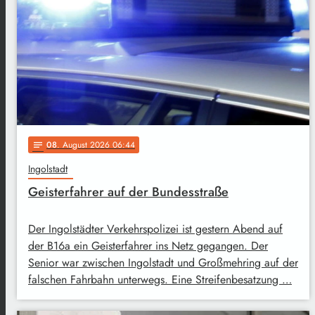
08
. August 2026 06:44
notes
Ingolstadt
Geisterfahrer auf der Bundesstraße
Der Ingolstädter Verkehrspolizei ist gestern Abend auf
der B16a ein Geisterfahrer ins Netz gegangen. Der
Senior war zwischen Ingolstadt und Großmehring auf der
falschen Fahrbahn unterwegs. Eine Streifenbesatzung …