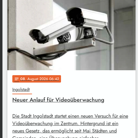
08
. August 2026 06:42
notes
Ingolstadt
Neuer Anlauf für Videoüberwachung
Die Stadt Ingolstadt startet einen neuen Versuch für eine
Videoüberwachung im Zentrum. Hintergrund ist ein
neues Gesetz, das ermöglicht seit Mai Städten und