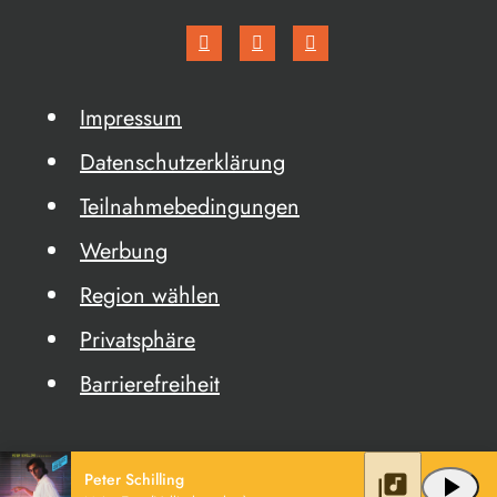
Impressum
Datenschutzerklärung
Teilnahmebedingungen
Werbung
Region wählen
Privatsphäre
Barrierefreiheit
Peter Schilling
library_music
play_arrow