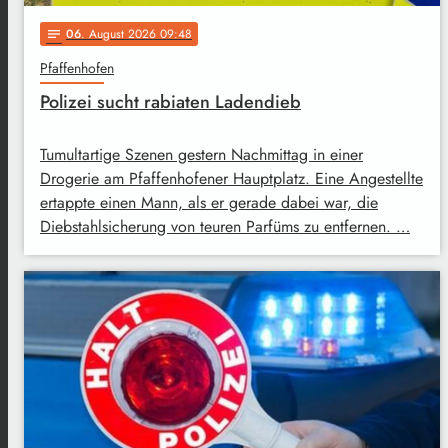
06
. August 2026 09:48
notes
Pfaffenhofen
Polizei sucht rabiaten Ladendieb
Tumultartige Szenen gestern Nachmittag in einer
Drogerie am Pfaffenhofener Hauptplatz. Eine Angestellte
ertappte einen Mann, als er gerade dabei war, die
Diebstahlsicherung von teuren Parfüms zu entfernen. …