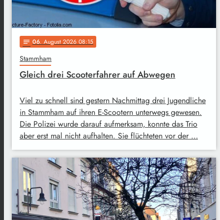
06
. August 2026 08:15
notes
Stammham
Gleich drei Scooterfahrer auf Abwegen
Viel zu schnell sind gestern Nachmittag drei Jugendliche
in Stammham auf ihren E-Scootern unterwegs gewesen.
Die Polizei wurde darauf aufmerksam, konnte das Trio
aber erst mal nicht aufhalten. Sie flüchteten vor der …