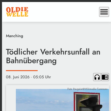
menu
Manching
Tödlicher Verkehrsunfall an
Bahnübergang
headphones
chrome_reader_mode
08. Juni 2026
· 05:05 Uhr
Foto: Raugeier@Wikimedia Commons