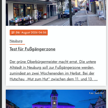
06
. August 2026 04:56
notes
Neuburg
Test für Fußgängerzone
Der grüne Oberbürgermeister macht ernst. Die untere
Altstadt in Neuburg soll zur Fußgängerzone werden,
zumindest an zwei Wochenenden im Herbst. Bei der
Hutschau „Mut zum Hut“ zwischen dem 11. und 13. …
Foto: Stadt PAF