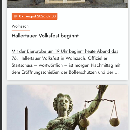
07
. August 2026 09:00
notes
Wolnzach
Hallertauer Volksfest beginnt
Mit der Bierprobe um 19 Uhr beginnt heute Abend das
76. Hallertauer Volksfest in Wolnzach. Offizieller
Startschuss – wortwörtlich – ist morgen Nachmittag mit
dem Eröffnungsschießen der Böllerschützen und der …