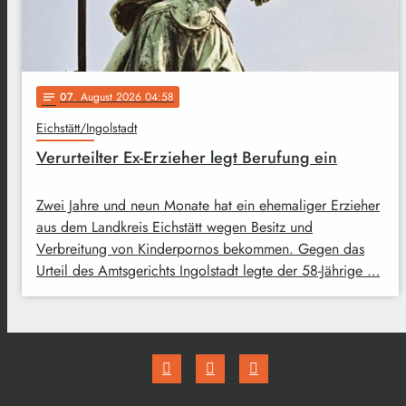
07
. August 2026 04:58
notes
Eichstätt/Ingolstadt
Verurteilter Ex-Erzieher legt Berufung ein
Zwei Jahre und neun Monate hat ein ehemaliger Erzieher
aus dem Landkreis Eichstätt wegen Besitz und
Verbreitung von Kinderpornos bekommen. Gegen das
Urteil des Amtsgerichts Ingolstadt legte der 58-Jährige …