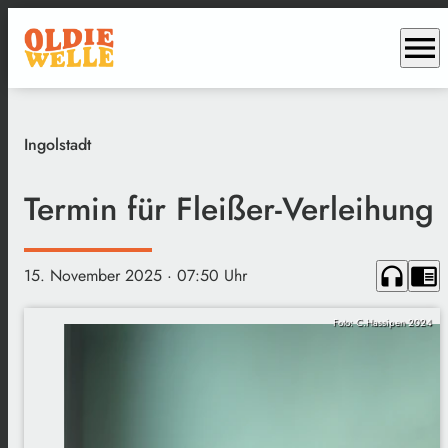
menu
Ingolstadt
Termin für Fleißer-Verleihung
headphones
chrome_reader_mode
15. November 2025
· 07:50 Uhr
Foto: C.Hassipen 2024