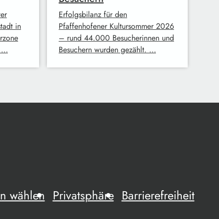
er
Erfolgsbilanz für den
tadt in
Pfaffenhofener Kultursommer 2026
erzone
– rund 44.000 Besucherinnen und
i …
Besuchern wurden gezählt. …
n wählen
Privatsphäre
Barrierefreiheit