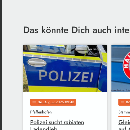
Das könnte Dich auch inte
Foto: Radio IN
06
. August 2026 09:48
0
notes
notes
Pfaffenhofen
Stam
Polizei sucht rabiaten
Glei
Ladendieb
auf