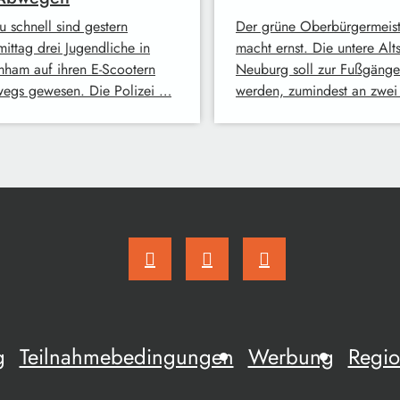
u schnell sind gestern
Der grüne Oberbürgermeist
ittag drei Jugendliche in
macht ernst. Die untere Alts
ham auf ihren E-Scootern
Neuburg soll zur Fußgäng
wegs gewesen. Die Polizei …
werden, zumindest an zwe
g
Teilnahmebedingungen
Werbung
Regio