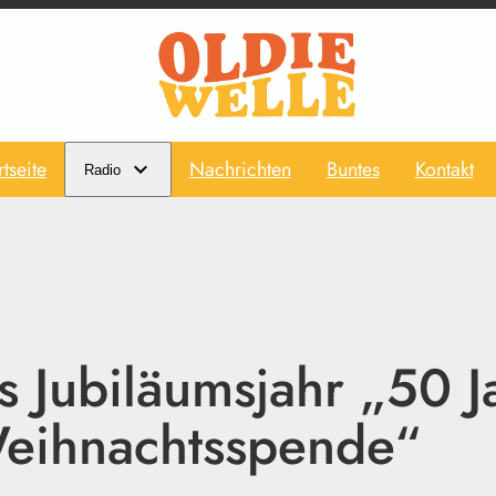
rtseite
Nachrichten
Buntes
Kontakt
Radio
ns Jubiläumsjahr „50 J
eihnachtsspende“