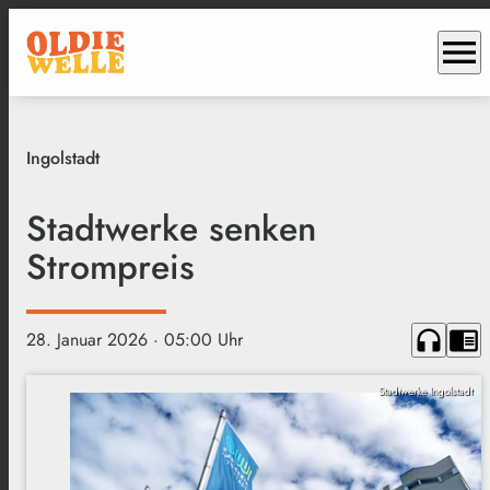
menu
Ingolstadt
Stadtwerke senken
Strompreis
headphones
chrome_reader_mode
28. Januar 2026
· 05:00 Uhr
Stadtwerke Ingolstadt