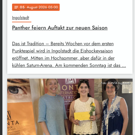
05
. August 2026 05:00
notes
Ingolstadt
Panther feiern Auftakt zur neuen Saison
Das ist Tradition – Bereits Wochen vor dem ersten
Punktespiel wird in Ingolstadt die Eishockeysaison
eröffnet. Mitten im Hochsommer, aber dafür in der
kühlen Saturn-Arena. Am kommenden Sonntag ist das …
Foto: ZONTA Ingolstadt