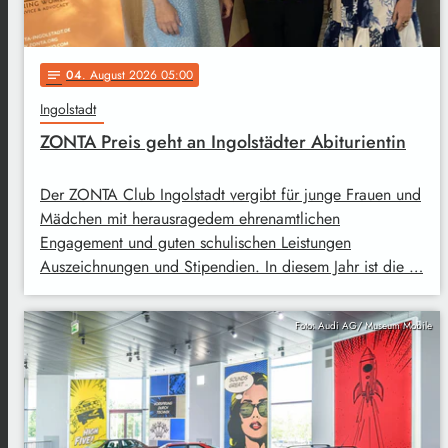
04
. August 2026 05:00
notes
Ingolstadt
ZONTA Preis geht an Ingolstädter Abiturientin
Der ZONTA Club Ingolstadt vergibt für junge Frauen und
Mädchen mit herausragedem ehrenamtlichen
Engagement und guten schulischen Leistungen
Auszeichnungen und Stipendien. In diesem Jahr ist die …
Foto: Audi AG/ Museum Mobile