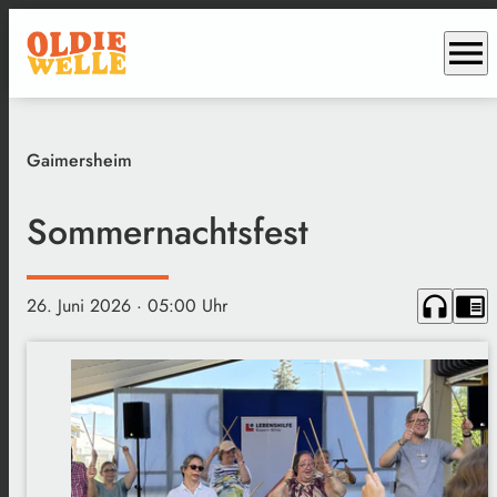
menu
Gaimersheim
Sommernachtsfest
headphones
chrome_reader_mode
26. Juni 2026
· 05:00 Uhr