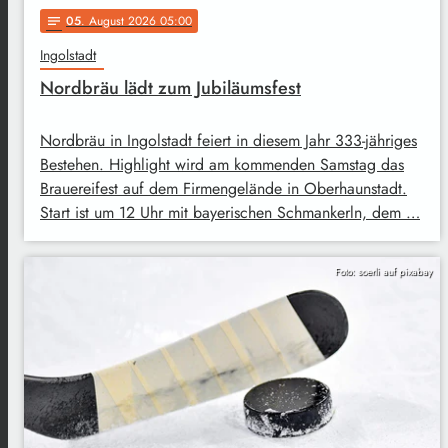
05
. August 2026 05:00
notes
Ingolstadt
Nordbräu lädt zum Jubiläumsfest
Nordbräu in Ingolstadt feiert in diesem Jahr 333-jähriges
Bestehen. Highlight wird am kommenden Samstag das
Brauereifest auf dem Firmengelände in Oberhaunstadt.
Start ist um 12 Uhr mit bayerischen Schmankerln, dem …
Foto: soerli auf pixabay