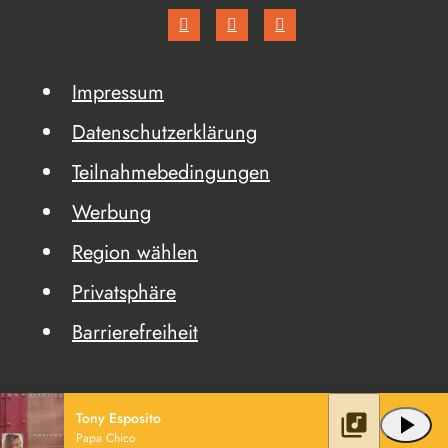
Impressum
Datenschutzerklärung
Teilnahmebedingungen
Werbung
Region wählen
Privatsphäre
Barrierefreiheit
Tony Esposito
library_music
play_arrow
Papa Chico