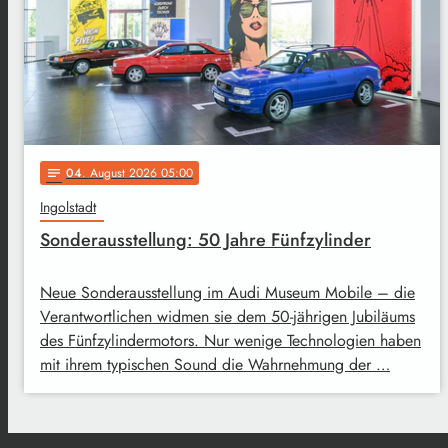
04
. August 2026 05:00
notes
Ingolstadt
Sonderausstellung: 50 Jahre Fünfzylinder
Neue Sonderausstellung im Audi Museum Mobile – die
Verantwortlichen widmen sie dem 50-jährigen Jubiläums
des Fünfzylindermotors. Nur wenige Technologien haben
mit ihrem typischen Sound die Wahrnehmung der …