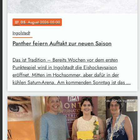
05
. August 2026 05:00
notes
Ingolstadt
Panther feiern Auftakt zur neuen Saison
Das ist Tradition – Bereits Wochen vor dem ersten
Punktespiel wird in Ingolstadt die Eishockeysaison
eröffnet. Mitten im Hochsommer, aber dafür in der
kühlen Saturn-Arena. Am kommenden Sonntag ist das …
Foto: ZONTA Ingolstadt