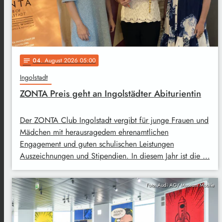
04
. August 2026 05:00
notes
Ingolstadt
ZONTA Preis geht an Ingolstädter Abiturientin
Der ZONTA Club Ingolstadt vergibt für junge Frauen und
Mädchen mit herausragedem ehrenamtlichen
Engagement und guten schulischen Leistungen
Auszeichnungen und Stipendien. In diesem Jahr ist die …
Foto: Audi AG/ Museum Mobile