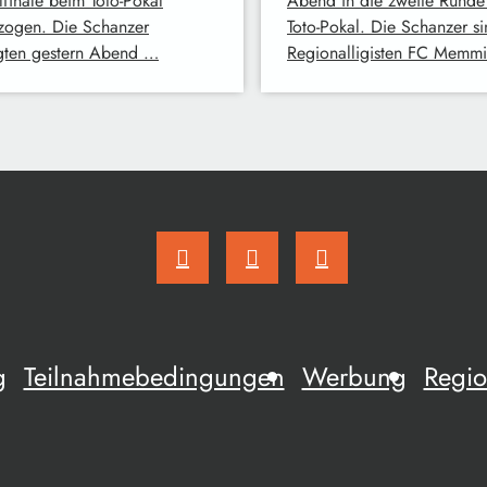
lfinale beim Toto-Pokal
Abend in die zweite Runde
zogen. Die Schanzer
Toto-Pokal. Die Schanzer s
gten gestern Abend …
Regionalligisten FC Memm
g
Teilnahmebedingungen
Werbung
Regio