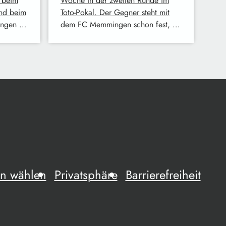
 beim
Woche in der zweiten Runde im
ind beim
Toto-Pokal. Der Gegner steht mit
ingen …
dem FC Memmingen schon fest, …
n wählen
Privatsphäre
Barrierefreiheit