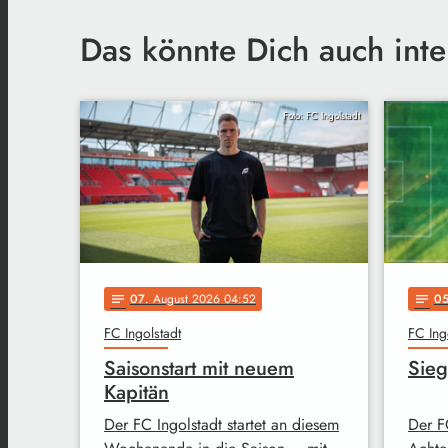
Das könnte Dich auch inte
Foto: FC Ingolstadt
07
. August 2026 04:52
0
notes
notes
FC Ingolstadt
FC Ing
Saisonstart mit neuem
Sieg
Kapitän
Der FC Ingolstadt startet an diesem
Der FC