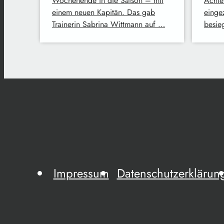
Wochenende in die Saison – mit
Achte
einem neuen Kapitän. Das gab
einge
Trainerin Sabrina Wittmann auf …
besie
Impressum
Datenschutzerklärun