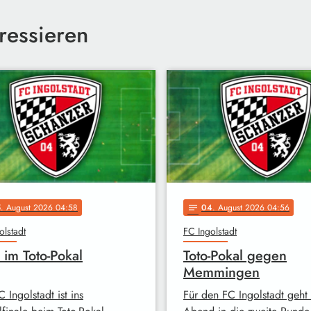
ressieren
5
. August 2026 04:58
04
. August 2026 04:56
notes
olstadt
FC Ingolstadt
 im Toto-Pokal
Toto-Pokal gegen
Memmingen
 Ingolstadt ist ins
Für den FC Ingolstadt geht