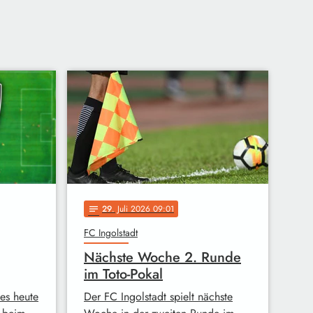
29
. Juli 2026 09:01
notes
FC Ingolstadt
Nächste Woche 2. Runde
im Toto-Pokal
 es heute
Der FC Ingolstadt spielt nächste