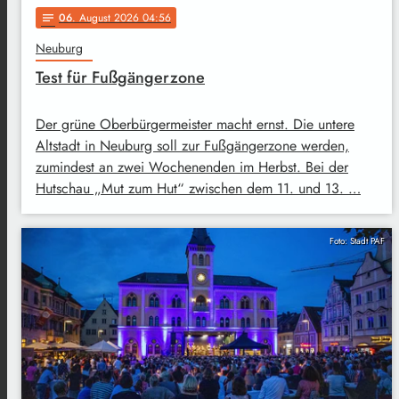
06
. August 2026 04:56
notes
Neuburg
Test für Fußgängerzone
Der grüne Oberbürgermeister macht ernst. Die untere
Altstadt in Neuburg soll zur Fußgängerzone werden,
zumindest an zwei Wochenenden im Herbst. Bei der
Hutschau „Mut zum Hut“ zwischen dem 11. und 13. …
Foto: Stadt PAF