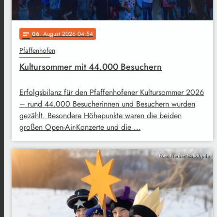
06
. August 2026 04:54
notes
Pfaffenhofen
Kultursommer mit 44.000 Besuchern
Erfolgsbilanz für den Pfaffenhofener Kultursommer 2026
– rund 44.000 Besucherinnen und Besuchern wurden
gezählt. Besondere Höhepunkte waren die beiden
großen Open-Air-Konzerte und die …
Foto: Norbert Staudt/pde