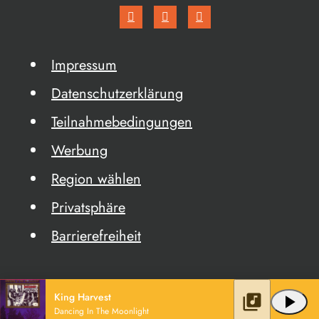
Impressum
Datenschutzerklärung
Teilnahmebedingungen
Werbung
Region wählen
Privatsphäre
Barrierefreiheit
King Harvest
library_music
play_arrow
Dancing In The Moonlight