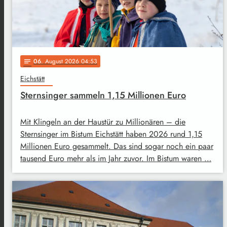
06
. August 2026 04:53
notes
Eichstätt
Sternsinger sammeln 1,15 Millionen Euro
Mit Klingeln an der Haustür zu Millionären – die
Sternsinger im Bistum Eichstätt haben 2026 rund 1,15
Millionen Euro gesammelt. Das sind sogar noch ein paar
tausend Euro mehr als im Jahr zuvor. Im Bistum waren …