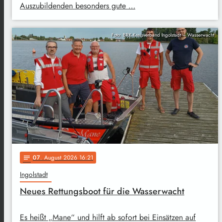
Auszubildenden besonders gute …
Foto: BRK-Kreisverband Ingolstadt – Wasserwacht
07
. August 2026 16:21
notes
Ingolstadt
Neues Rettungsboot für die Wasserwacht
Es heißt „Mane“ und hilft ab sofort bei Einsätzen auf