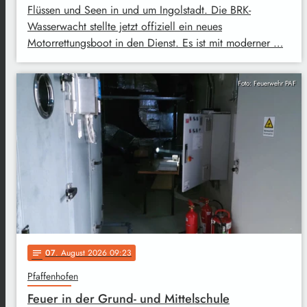
Flüssen und Seen in und um Ingolstadt. Die BRK-
Wasserwacht stellte jetzt offiziell ein neues
Motorrettungsboot in den Dienst. Es ist mit moderner …
Foto: Feuerwehr PAF
07
. August 2026 09:23
notes
Pfaffenhofen
Feuer in der Grund- und Mittelschule