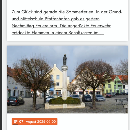
Zum Glück sind gerade die Sommerferien. In der Grund-
und Mittelschule Pfaffenhofen gab es gestern
Nachmittag Feueralarm. Die angerückte Feuerwehr
entdeckte Flammen in einem Schaltkasten im …
07
. August 2026 09:00
notes