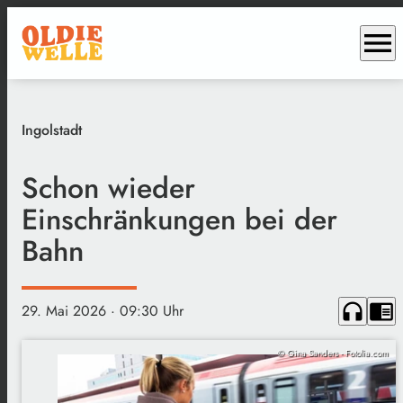
menu
Ingolstadt
Schon wieder
Einschränkungen bei der
Bahn
headphones
chrome_reader_mode
29. Mai 2026
· 09:30 Uhr
© Gina Sanders - Fotolia.com