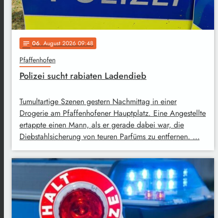
06
. August 2026 09:48
notes
Pfaffenhofen
Polizei sucht rabiaten Ladendieb
Tumultartige Szenen gestern Nachmittag in einer
Drogerie am Pfaffenhofener Hauptplatz. Eine Angestellte
ertappte einen Mann, als er gerade dabei war, die
Diebstahlsicherung von teuren Parfüms zu entfernen. …