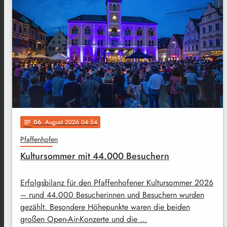
06
. August 2026 04:54
notes
Pfaffenhofen
Kultursommer mit 44.000 Besuchern
Erfolgsbilanz für den Pfaffenhofener Kultursommer 2026
– rund 44.000 Besucherinnen und Besuchern wurden
gezählt. Besondere Höhepunkte waren die beiden
großen Open-Air-Konzerte und die …