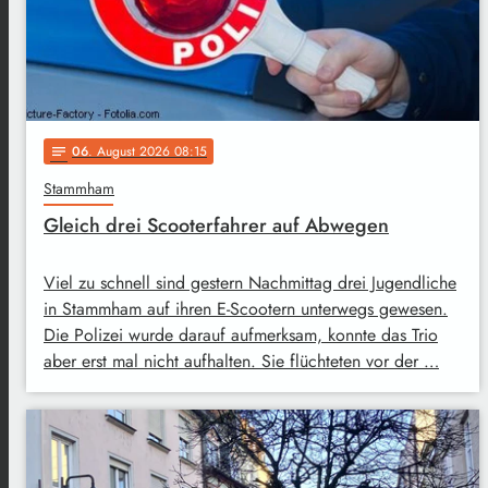
06
. August 2026 08:15
notes
Stammham
Gleich drei Scooterfahrer auf Abwegen
Viel zu schnell sind gestern Nachmittag drei Jugendliche
in Stammham auf ihren E-Scootern unterwegs gewesen.
Die Polizei wurde darauf aufmerksam, konnte das Trio
aber erst mal nicht aufhalten. Sie flüchteten vor der …