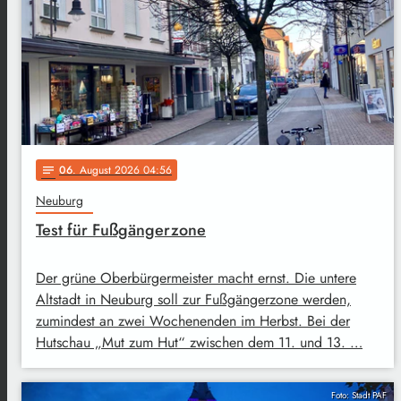
06
. August 2026 04:56
notes
Neuburg
Test für Fußgängerzone
Der grüne Oberbürgermeister macht ernst. Die untere
Altstadt in Neuburg soll zur Fußgängerzone werden,
zumindest an zwei Wochenenden im Herbst. Bei der
Hutschau „Mut zum Hut“ zwischen dem 11. und 13. …
Foto: Stadt PAF