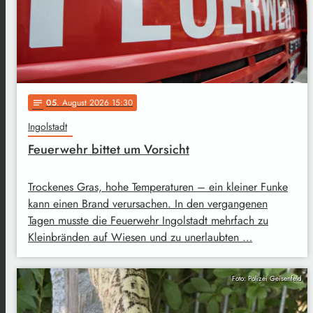
05
. August 2026 15:30
notes
Ingolstadt
Feuerwehr bittet um Vorsicht
Trockenes Gras, hohe Temperaturen – ein kleiner Funke
kann einen Brand verursachen. In den vergangenen
Tagen musste die Feuerwehr Ingolstadt mehrfach zu
Kleinbränden auf Wiesen und zu unerlaubten …
Foto: Polizei Geisenfeld