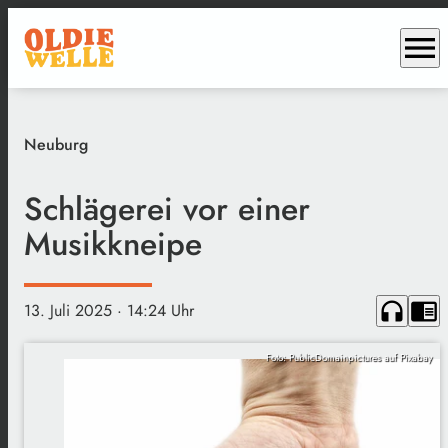
menu
Neuburg
Schlägerei vor einer
Musikkneipe
headphones
chrome_reader_mode
13. Juli 2025
· 14:24 Uhr
Foto: PublicDomainpictures auf Pixabay