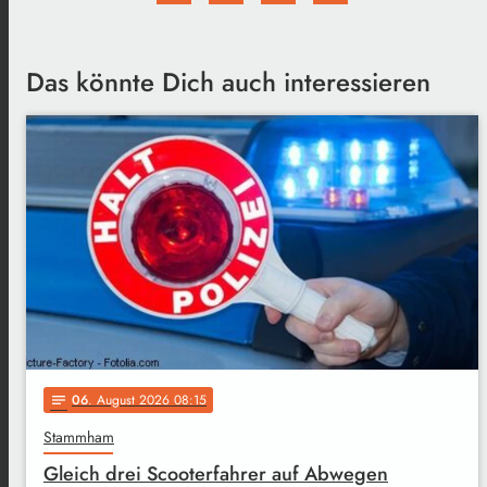
Das könnte Dich auch interessieren
06
. August 2026 08:15
notes
Stammham
Gleich drei Scooterfahrer auf Abwegen