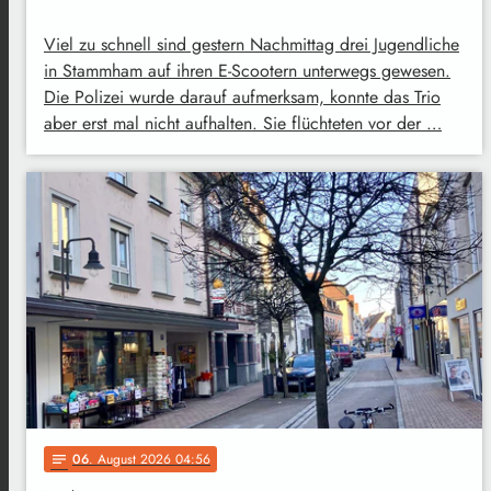
Viel zu schnell sind gestern Nachmittag drei Jugendliche
in Stammham auf ihren E-Scootern unterwegs gewesen.
Die Polizei wurde darauf aufmerksam, konnte das Trio
aber erst mal nicht aufhalten. Sie flüchteten vor der …
06
. August 2026 04:56
notes