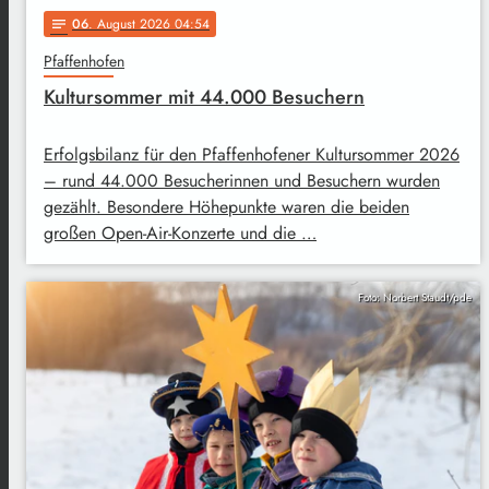
06
. August 2026 04:54
notes
Pfaffenhofen
Kultursommer mit 44.000 Besuchern
Erfolgsbilanz für den Pfaffenhofener Kultursommer 2026
– rund 44.000 Besucherinnen und Besuchern wurden
gezählt. Besondere Höhepunkte waren die beiden
großen Open-Air-Konzerte und die …
Foto: Norbert Staudt/pde