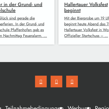
r in der Grund- und
Hallertauer Volksfest
elschule
beginnt
lück sind gerade die
Mit der Bierprobe um 19 U
rferien. In der Grund- und
beginnt heute Abend das 7
lschule Pfaffenhofen gab es
Hallertauer Volksfest in Wo
rn Nachmittag Feueralarm. …
Offizieller Startschuss – …
g
Teilnahmebedingungen
Werbung
Regio