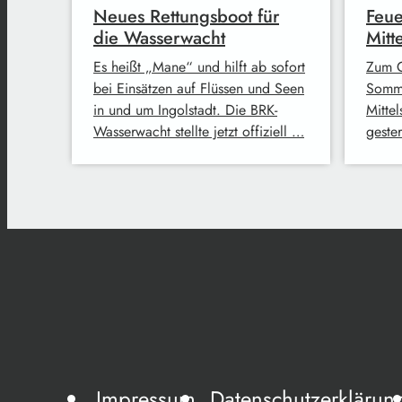
Neues Rettungsboot für
Feue
die Wasserwacht
Mitt
Es heißt „Mane“ und hilft ab sofort
Zum G
bei Einsätzen auf Flüssen und Seen
Somme
in und um Ingolstadt. Die BRK-
Mitte
Wasserwacht stellte jetzt offiziell …
geste
Impressum
Datenschutzerklärun