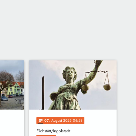
07
. August 2026 04:58
notes
Eichstätt/Ingolstadt