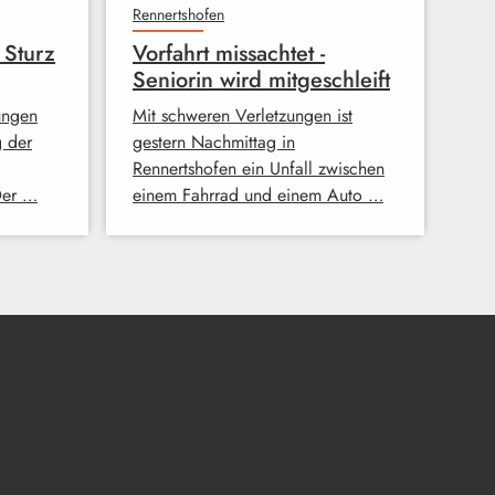
Rennertshofen
 Sturz
Vorfahrt missachtet -
Seniorin wird mitgeschleift
ungen
Mit schweren Verletzungen ist
g der
gestern Nachmittag in
Rennertshofen ein Unfall zwischen
Der …
einem Fahrrad und einem Auto …