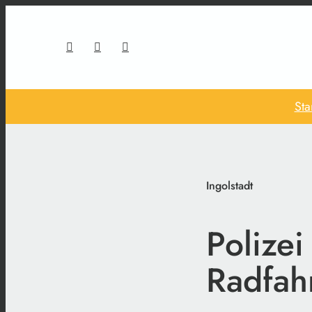
Sta
Ingolstadt
Polizei
Radfah