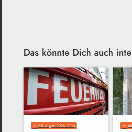
Das könnte Dich auch inte
Pixabay
05
. August 2026 15:30
0
notes
notes