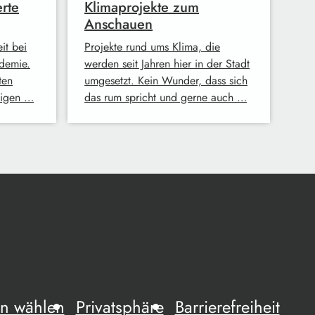
rte
Klimaprojekte zum
Anschauen
it bei
Projekte rund ums Klima, die
demie.
werden seit Jahren hier in der Stadt
ten
umgesetzt. Kein Wunder, dass sich
eigen …
das rum spricht und gerne auch …
n wählen
Privatsphäre
Barrierefreiheit