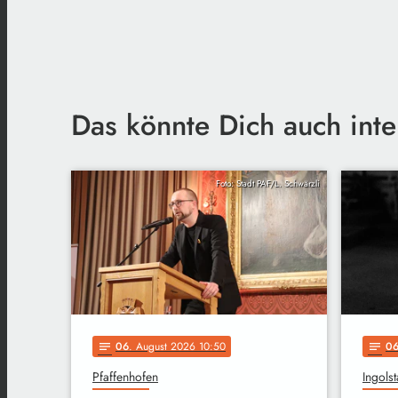
Das könnte Dich auch inte
Foto: Stadt PAF/L. Schwärzli
06
. August 2026 10:50
0
notes
notes
Pfaffenhofen
Ingolst