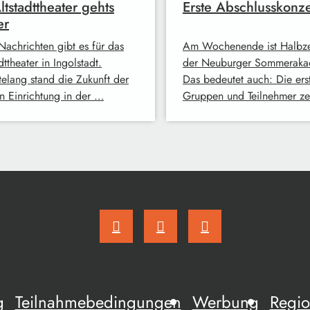
ltstadttheater gehts
Erste Abschlusskonze
er
Nachrichten gibt es für das
Am Wochenende ist Halbze
dttheater in Ingolstadt.
der Neuburger Sommeraka
elang stand die Zukunft der
Das bedeutet auch: Die ers
en Einrichtung in der …
Gruppen und Teilnehmer z
g
Teilnahmebedingungen
Werbung
Regio