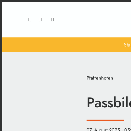
Sta
Pfaffenhofen
Passbi
07. August 2025
· 05