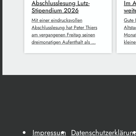
Abschlusslesung Lutz-
Im A
Stipendium 2026
weit
Mit einer eindrucksvollen
Gute 
Abschlusslesung hat Peter Thiers
Altsta
am vergangenen Freitag seinen
Monat
dreimonatigen Aufenthalt als …
klein
Impressum
Datenschutzerklärun