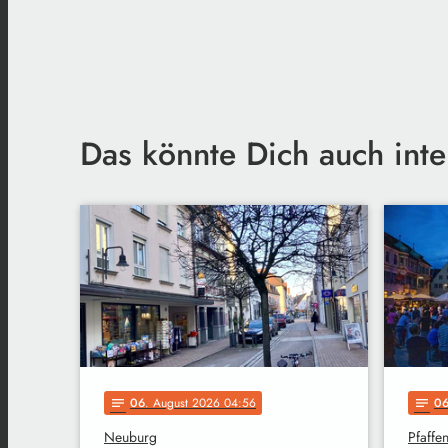
Das könnte Dich auch inte
06
. August 2026 04:56
0
notes
notes
Neuburg
Pfaffe