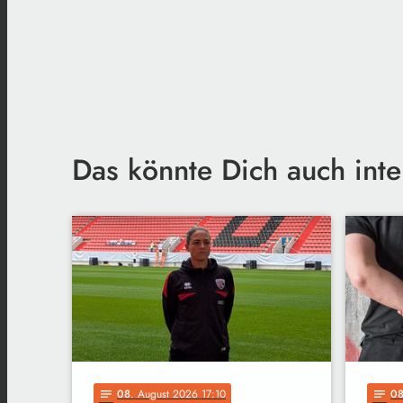
Das könnte Dich auch inte
08
. August 2026 17:10
0
notes
notes