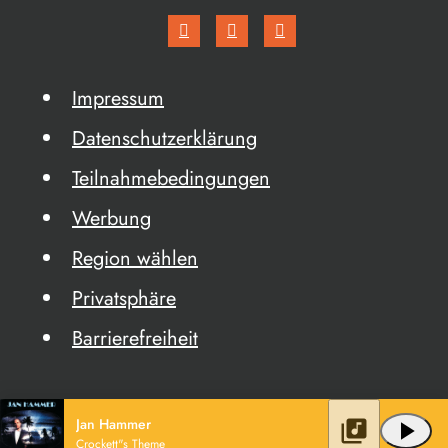
Impressum
Datenschutzerklärung
Teilnahmebedingungen
Werbung
Region wählen
Privatsphäre
Barrierefreiheit
Jan Hammer
library_music
play_arrow
Crockett"s Theme