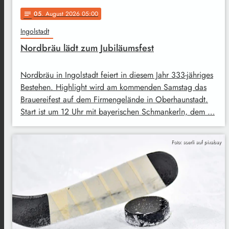
05
. August 2026 05:00
notes
Ingolstadt
Nordbräu lädt zum Jubiläumsfest
Nordbräu in Ingolstadt feiert in diesem Jahr 333-jähriges
Bestehen. Highlight wird am kommenden Samstag das
Brauereifest auf dem Firmengelände in Oberhaunstadt.
Start ist um 12 Uhr mit bayerischen Schmankerln, dem …
Foto: soerli auf pixabay