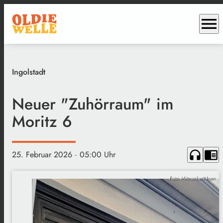
menu
Ingolstadt
Neuer "Zuhörraum" im
Moritz 6
headphones
chrome_reader_mode
25. Februar 2026
· 05:00 Uhr
Foto: MitmacherINnen