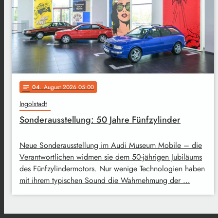
04
. August 2026 05:00
notes
Ingolstadt
Sonderausstellung: 50 Jahre Fünfzylinder
Neue Sonderausstellung im Audi Museum Mobile – die
Verantwortlichen widmen sie dem 50-jährigen Jubiläums
des Fünfzylindermotors. Nur wenige Technologien haben
mit ihrem typischen Sound die Wahrnehmung der …