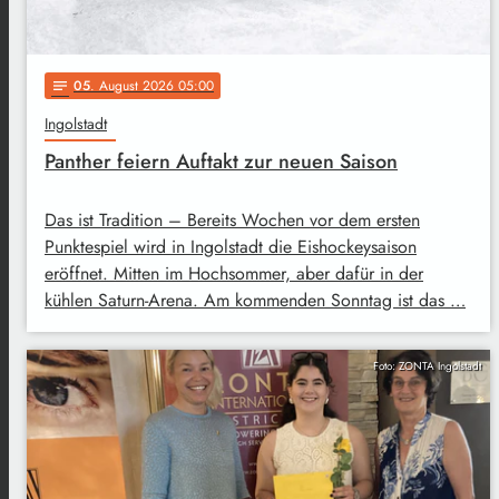
05
. August 2026 05:00
notes
Ingolstadt
Panther feiern Auftakt zur neuen Saison
Das ist Tradition – Bereits Wochen vor dem ersten
Punktespiel wird in Ingolstadt die Eishockeysaison
eröffnet. Mitten im Hochsommer, aber dafür in der
kühlen Saturn-Arena. Am kommenden Sonntag ist das …
Foto: ZONTA Ingolstadt