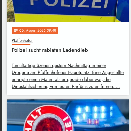
06
. August 2026 09:48
notes
Pfaffenhofen
Polizei sucht rabiaten Ladendieb
Tumultartige Szenen gestern Nachmittag in einer
Drogerie am Pfaffenhofener Hauptplatz. Eine Angestellte
ertappte einen Mann, als er gerade dabei war, die
Diebstahlsicherung von teuren Parfüms zu entfernen. …