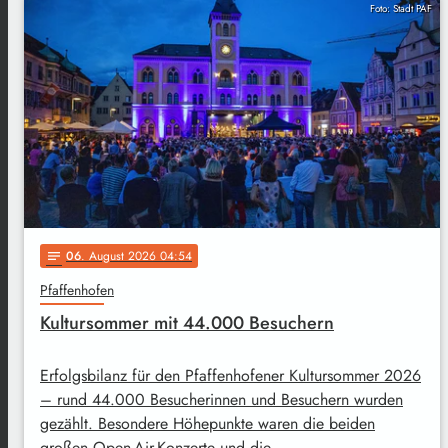
Foto: Stadt PAF
06
. August 2026 04:54
notes
Pfaffenhofen
Kultursommer mit 44.000 Besuchern
Erfolgsbilanz für den Pfaffenhofener Kultursommer 2026
– rund 44.000 Besucherinnen und Besuchern wurden
gezählt. Besondere Höhepunkte waren die beiden
großen Open-Air-Konzerte und die …