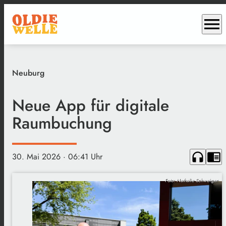
menu
Neuburg
Neue App für digitale
Raumbuchung
headphones
chrome_reader_mode
30. Mai 2026
· 06:41 Uhr
Foto: Nathalie Schweiger