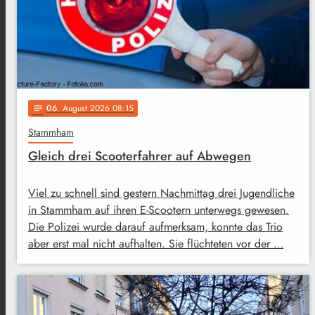
06
. August 2026 08:15
notes
Stammham
Gleich drei Scooterfahrer auf Abwegen
Viel zu schnell sind gestern Nachmittag drei Jugendliche
in Stammham auf ihren E-Scootern unterwegs gewesen.
Die Polizei wurde darauf aufmerksam, konnte das Trio
aber erst mal nicht aufhalten. Sie flüchteten vor der …