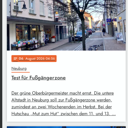
06
. August 2026 04:56
notes
Neuburg
Test für Fußgängerzone
Der grüne Oberbürgermeister macht ernst. Die untere
Altstadt in Neuburg soll zur Fußgängerzone werden,
zumindest an zwei Wochenenden im Herbst. Bei der
Hutschau „Mut zum Hut“ zwischen dem 11. und 13. …