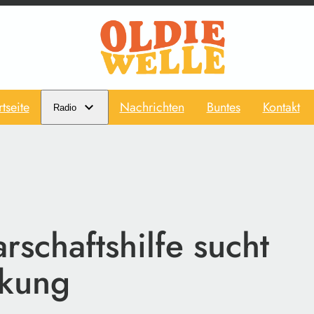
rtseite
Nachrichten
Buntes
Kontakt
Radio
schaftshilfe sucht
rkung