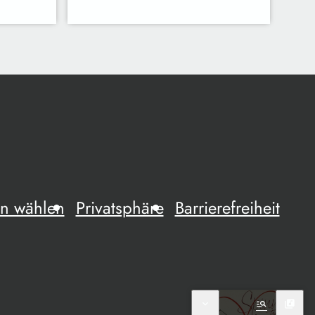
n wählen
Privatsphäre
Barrierefreiheit
expand_more
manage_search
library_music