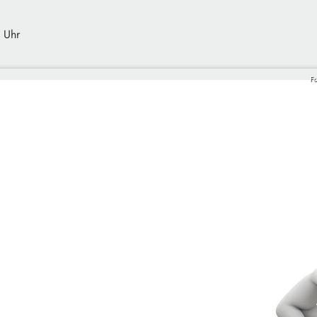
 Uhr
Fo