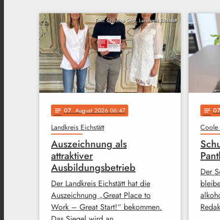
Foto: Christina Seitz, Landkreis Eichstätt
07
. August 2026 06:47
0
notes
notes
Landkreis Eichstätt
Coole 
Auszeichnung als
Schu
attraktiver
Pant
Ausbildungsbetrieb
Der S
Der Landkreis Eichstätt hat die
bleib
Auszeichnung „Great Place to
alkoh
Work – Great Start!“ bekommen.
Redak
Das Siegel wird an …