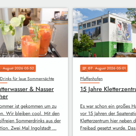
Foto:
7
. August 2026 05:52
07
. August 2026 05:01
notes
Drinks für laue Sommernächte
Pfaffenhofen
tterwasser & Nasser
15 Jahre Kletterzent
her
ommer ist gekommen um zu
Es war schon ein großes Ha
en. Wir bleiben cool. Mit den
vor 15 Jahren der Spatenstic
olfreien Sommerdrinks aus der
Kletterzentrum hier neben 
tion. Zwei Mal Ingolstadt …
Freibad gesetzt wurde. Da