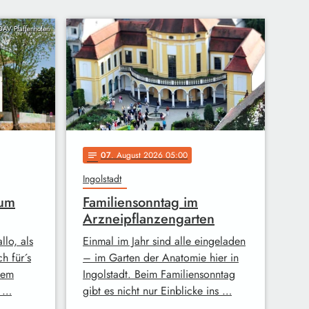
 DAV Pfaffenhofen
07
. August 2026 05:00
notes
Ingolstadt
rum
Familiensonntag im
Arzneipflanzengarten
llo, als
Einmal im Jahr sind alle eingeladen
h für´s
– im Garten der Anatomie hier in
dem
Ingolstadt. Beim Familiensonntag
s …
gibt es nicht nur Einblicke ins …