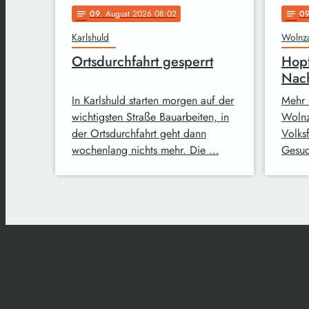
09
. August 2026 08:02
0
notes
notes
Karlshuld
Wolnz
Ortsdurchfahrt gesperrt
Hopf
Nach
In Karlshuld starten morgen auf der
Mehr 
wichtigsten Straße Bauarbeiten, in
Wolnz
der Ortsdurchfahrt geht dann
Volks
wochenlang nichts mehr. Die …
Gesuc