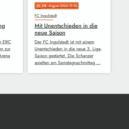
08
. August 2026 17:10
notes
FC Ingolstadt
ng
Mit Unentschieden in die
neue Saison
im ERC
Der FC Ingolstadt ist mit einem
en zur
Unentschieden in die neue 3. Liga-
-Arena
Saison gestartet. Die Schanzer
spielten am Samstagnachmittag …