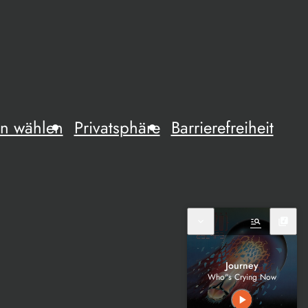
n wählen
Privatsphäre
Barrierefreiheit
expand_more
manage_search
library_music
Journey
Who"s Crying Now
play_arrow