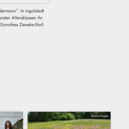
ermann“. In Ingolstadt
ster Altersklassen ihr
 Dorothea Deneke-Stoll
anie Arzenheimer
Bianca Zagler