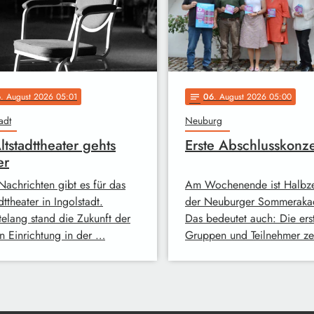
6
. August 2026 05:01
06
. August 2026 05:00
notes
adt
Neuburg
ltstadttheater gehts
Erste Abschlusskonze
er
Nachrichten gibt es für das
Am Wochenende ist Halbze
dttheater in Ingolstadt.
der Neuburger Sommeraka
elang stand die Zukunft der
Das bedeutet auch: Die ers
en Einrichtung in der …
Gruppen und Teilnehmer z