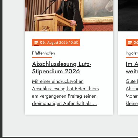
06
. August 2026 10:50
0
notes
notes
Pfaffenhofen
Ingolst
Abschlusslesung Lutz-
Im A
Stipendium 2026
weit
Mit einer eindrucksvollen
Gute 
Abschlusslesung hat Peter Thiers
Altsta
am vergangenen Freitag seinen
Monat
dreimonatigen Aufenthalt als …
klein