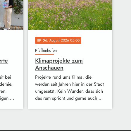
06
. August 2026 05:00
notes
Pfaffenhofen
rte
Klimaprojekte zum
Anschauen
it bei
Projekte rund ums Klima, die
demie.
werden seit Jahren hier in der Stadt
ten
umgesetzt. Kein Wunder, dass sich
eigen …
das rum spricht und gerne auch …