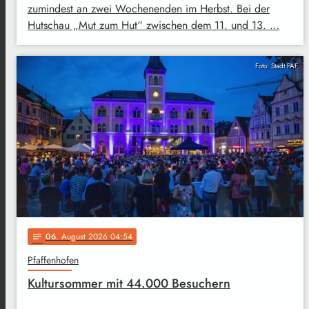
zumindest an zwei Wochenenden im Herbst. Bei der
Hutschau „Mut zum Hut“ zwischen dem 11. und 13. …
Foto: Stadt PAF
06
. August 2026 04:54
notes
Pfaffenhofen
Kultursommer mit 44.000 Besuchern