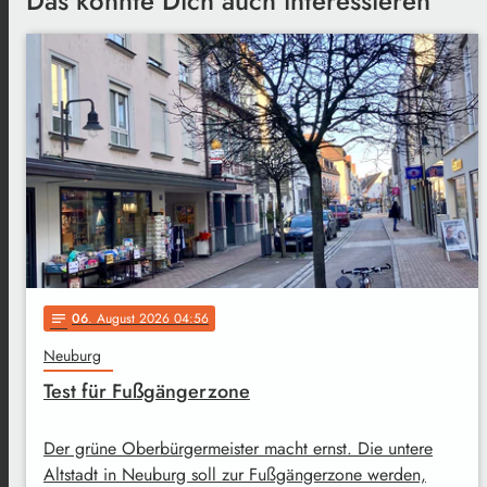
Das könnte Dich auch interessieren
06
. August 2026 04:56
notes
Neuburg
Test für Fußgängerzone
Der grüne Oberbürgermeister macht ernst. Die untere
Altstadt in Neuburg soll zur Fußgängerzone werden,