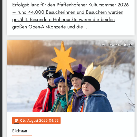
Erfolgsbilanz für den Pfaffenhofener Kultursommer 2026
– rund 44.000 Besucherinnen und Besuchern wurden
gezählt. Besondere Höhepunkte waren die beiden
großen Open-Air-Konzerte und die …
Foto: Norbert Staudt/pde
06
. August 2026 04:53
notes
Eichstätt