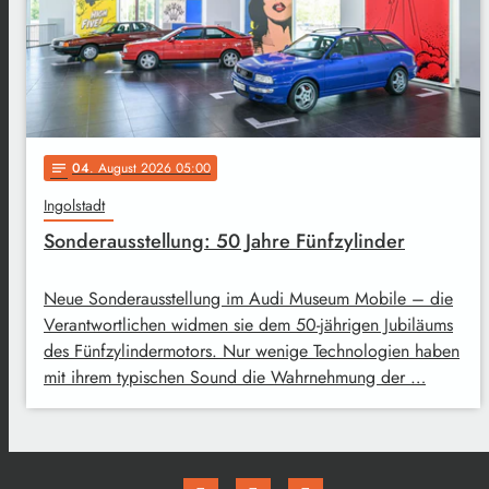
04
. August 2026 05:00
notes
Ingolstadt
Sonderausstellung: 50 Jahre Fünfzylinder
Neue Sonderausstellung im Audi Museum Mobile – die
Verantwortlichen widmen sie dem 50-jährigen Jubiläums
des Fünfzylindermotors. Nur wenige Technologien haben
mit ihrem typischen Sound die Wahrnehmung der …