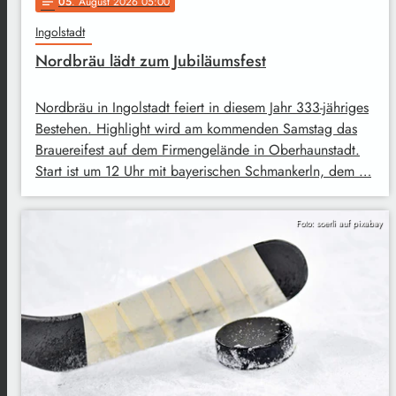
05
. August 2026 05:00
notes
Ingolstadt
Nordbräu lädt zum Jubiläumsfest
Nordbräu in Ingolstadt feiert in diesem Jahr 333-jähriges
Bestehen. Highlight wird am kommenden Samstag das
Brauereifest auf dem Firmengelände in Oberhaunstadt.
Start ist um 12 Uhr mit bayerischen Schmankerln, dem …
Foto: soerli auf pixabay