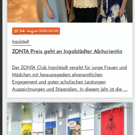
04
. August 2026 05:00
notes
Ingolstadt
ZONTA Preis geht an Ingolstädter Abiturientin
Der ZONTA Club Ingolstadt vergibt für junge Frauen und
Mädchen mit herausragedem ehrenamtlichen
Engagement und guten schulischen Leistungen
Auszeichnungen und Stipendien. In diesem Jahr ist die …
Foto: Audi AG/ Museum Mobile