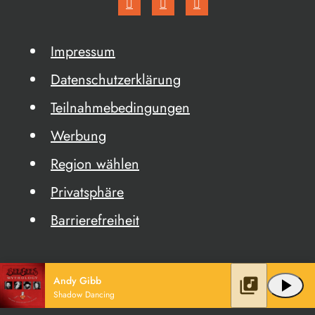
Impressum
Datenschutzerklärung
Teilnahmebedingungen
Werbung
Region wählen
Privatsphäre
Barrierefreiheit
Andy Gibb
library_music
play_arrow
Shadow Dancing