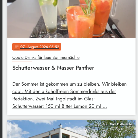
07
. August 2026 05:52
notes
Coole Drinks für laue Sommernächte
Schutterwasser & Nasser Panther
Der Sommer ist gekommen um zu bleiben. Wir bleiben
cool. Mit den alkoholfreien Sommerdrinks aus der
Redaktion. Zwei Mal Ingolstadt im Glas:
Schutterwasser: 150 ml Bitter Lemon 20 ml …
Foto: DAV Pfaffenhofen