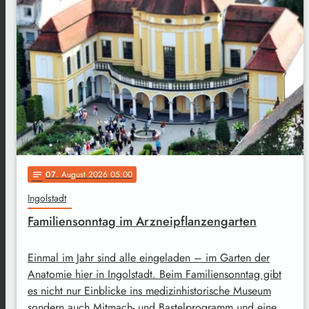
07
. August 2026 05:00
notes
Ingolstadt
Familiensonntag im Arzneipflanzengarten
Einmal im Jahr sind alle eingeladen – im Garten der
Anatomie hier in Ingolstadt. Beim Familiensonntag gibt
es nicht nur Einblicke ins medizinhistorische Museum
sondern auch Mitmach- und Bastelprogramm und eine …