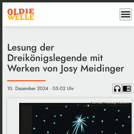
menu
Lesung der
Dreikönigslegende mit
Werken von Josy Meidinger
headphones
chrome_reader_mode
10. Dezember 2024
· 05:02 Uhr
Foto: Stadt Neuburg/ Kulturamt