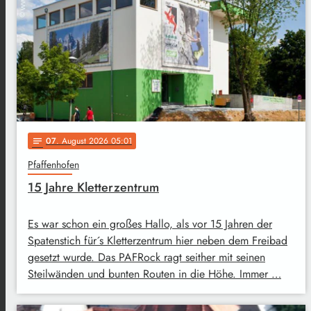
07
. August 2026 05:01
notes
Pfaffenhofen
15 Jahre Kletterzentrum
Es war schon ein großes Hallo, als vor 15 Jahren der
Spatenstich für´s Kletterzentrum hier neben dem Freibad
gesetzt wurde. Das PAFRock ragt seither mit seinen
Steilwänden und bunten Routen in die Höhe. Immer …