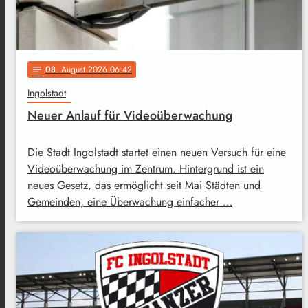
08
. August 2026 06:42
notes
Ingolstadt
Neuer Anlauf für Videoüberwachung
Die Stadt Ingolstadt startet einen neuen Versuch für eine
Videoüberwachung im Zentrum. Hintergrund ist ein
neues Gesetz, das ermöglicht seit Mai Städten und
Gemeinden, eine Überwachung einfacher …