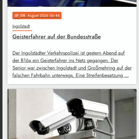
08
. August 2026 06:44
notes
Ingolstadt
Geisterfahrer auf der Bundesstraße
Der Ingolstädter Verkehrspolizei ist gestern Abend auf
der B16a ein Geisterfahrer ins Netz gegangen. Der
Senior war zwischen Ingolstadt und Großmehring auf der
falschen Fahrbahn unterwegs. Eine Streifenbesatzung …