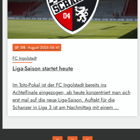
08
. August 2026 06:41
notes
FC Ingolstadt
Liga-Saison startet heute
Im Toto-Pokal ist der FC Ingolstadt bereits ins
Achtelfinale eingezogen, ab heute konzentriert man sich
erst mal auf die neue Liga-Saison. Auftakt für die
Schanzer in Liga 3 ist am Nachmittag mit einem …