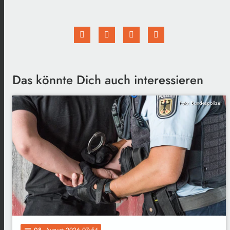
Das könnte Dich auch interessieren
Foto: Bundespolizei
08
. August 2026 07:54
notes