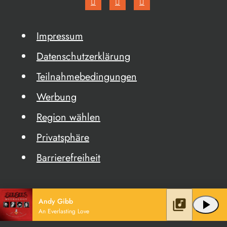
Impressum
Datenschutzerklärung
Teilnahmebedingungen
Werbung
Region wählen
Privatsphäre
Barrierefreiheit
Andy Gibb
library_music
play_arrow
An Everlasting Love