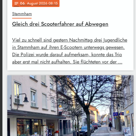
06
. August 2026 08:15
notes
Stammham
Gleich drei Scooterfahrer auf Abwegen
Viel zu schnell sind gestern Nachmittag drei Jugendliche
in Stammham auf ihren E-Scootern unterwegs gewesen.
Die Polizei wurde darauf aufmerksam, konnte das Trio
aber erst mal nicht aufhalten. Sie flüchteten vor der …