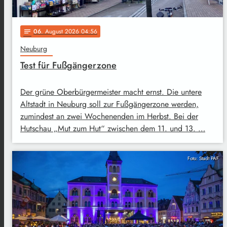
06
. August 2026 04:56
notes
Neuburg
Test für Fußgängerzone
Der grüne Oberbürgermeister macht ernst. Die untere
Altstadt in Neuburg soll zur Fußgängerzone werden,
zumindest an zwei Wochenenden im Herbst. Bei der
Hutschau „Mut zum Hut“ zwischen dem 11. und 13. …
Foto: Stadt PAF