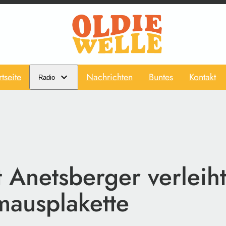
rtseite
Nachrichten
Buntes
Kontakt
Radio
 Anetsberger verleih
mausplakette