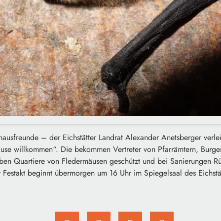
mausfreunde – der Eichstätter Landrat Alexander Anetsberger verl
äuse willkommen“. Die bekommen Vertreter von Pfarrämtern, Burge
aben Quartiere von Fledermäusen geschützt und bei Sanierungen Rüc
Festakt beginnt übermorgen um 16 Uhr im Spiegelsaal des Eichstät