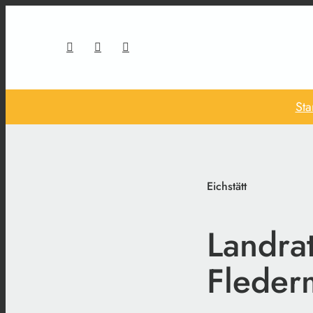
Sta
Eichstätt
Landrat
Fleder