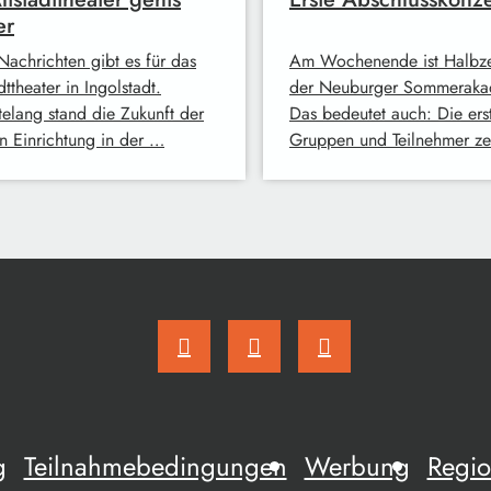
er
Nachrichten gibt es für das
Am Wochenende ist Halbze
dttheater in Ingolstadt.
der Neuburger Sommeraka
elang stand die Zukunft der
Das bedeutet auch: Die ers
en Einrichtung in der …
Gruppen und Teilnehmer z
g
Teilnahmebedingungen
Werbung
Regio