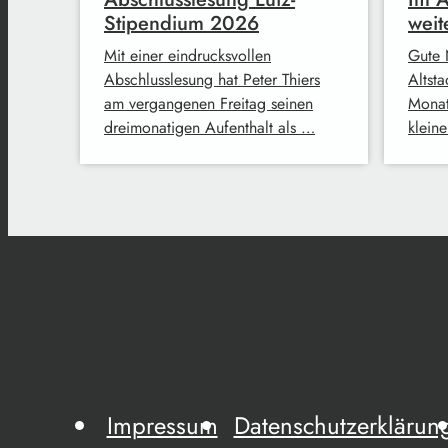
Stipendium 2026
weit
Mit einer eindrucksvollen
Gute 
Abschlusslesung hat Peter Thiers
Altsta
am vergangenen Freitag seinen
Monat
dreimonatigen Aufenthalt als …
klein
Impressum
Datenschutzerklärun