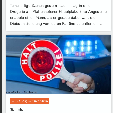
Tumultartige Szenen gestern Nachmittag in einer
Drogerie am Pfaffenhofener Hauptplatz. Eine Angestellte
ertappte einen Mann, als er gerade dabei war, die
Diebstahlsicherung von teuren Parfüms zu entfernen. …
06
. August 2026 08:15
notes
Stammham