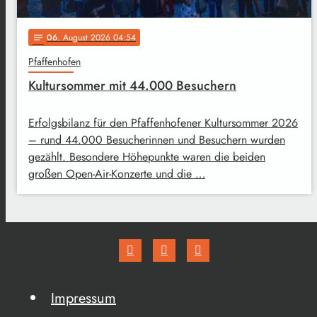
06
. August 2026 04:54
notes
Pfaffenhofen
Kultursommer mit 44.000 Besuchern
Erfolgsbilanz für den Pfaffenhofener Kultursommer 2026
– rund 44.000 Besucherinnen und Besuchern wurden
gezählt. Besondere Höhepunkte waren die beiden
großen Open-Air-Konzerte und die …
Impressum