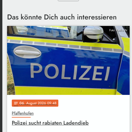
Das könnte Dich auch interessieren
Foto: Radio IN
06
. August 2026 09:48
notes
Pfaffenhofen
Polizei sucht rabiaten Ladendieb