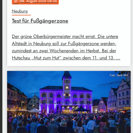
06
. August 2026 04:56
notes
Neuburg
Test für Fußgängerzone
Der grüne Oberbürgermeister macht ernst. Die untere
Altstadt in Neuburg soll zur Fußgängerzone werden,
zumindest an zwei Wochenenden im Herbst. Bei der
Hutschau „Mut zum Hut“ zwischen dem 11. und 13. …
Foto: Stadt PAF