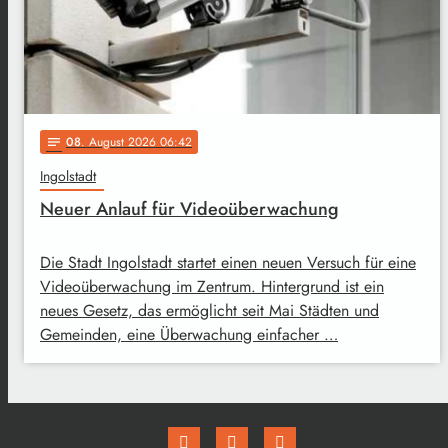
08
. August 2026 06:42
notes
Ingolstadt
Neuer Anlauf für Videoüberwachung
Die Stadt Ingolstadt startet einen neuen Versuch für eine
Videoüberwachung im Zentrum. Hintergrund ist ein
neues Gesetz, das ermöglicht seit Mai Städten und
Gemeinden, eine Überwachung einfacher …