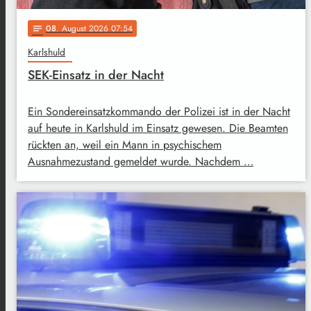
08
. August 2026 07:54
notes
Karlshuld
SEK-Einsatz in der Nacht
Ein Sondereinsatzkommando der Polizei ist in der Nacht
auf heute in Karlshuld im Einsatz gewesen. Die Beamten
rückten an, weil ein Mann in psychischem
Ausnahmezustand gemeldet wurde. Nachdem …