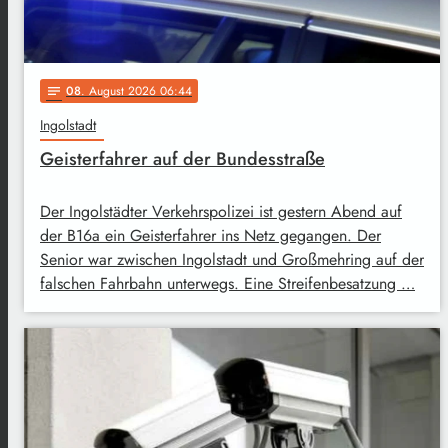
08
. August 2026 06:44
notes
Ingolstadt
Geisterfahrer auf der Bundesstraße
Der Ingolstädter Verkehrspolizei ist gestern Abend auf
der B16a ein Geisterfahrer ins Netz gegangen. Der
Senior war zwischen Ingolstadt und Großmehring auf der
falschen Fahrbahn unterwegs. Eine Streifenbesatzung …